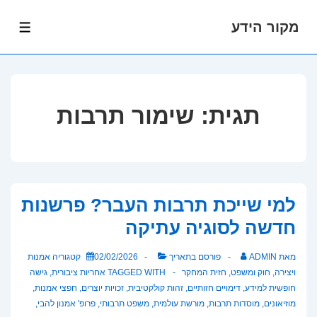
מקור הידע
לג
תפרי
תוכן
אשי
תגית:
שימור תרבות
למי שייכת תרבות העבר? פרשנות
חדשה לסוגיה עתיקה
מאת
ADMIN
פורסם בתאריך
02/02/2026
קטגוריה
אמנות
ויצירה
,
חוק ומשפט
,
חזית המחקר
TAGGED WITH
אחריות ציבורית
,
גישה
חופשית למידע
,
דימויים חזותיים
,
זהות קולקטיבית
,
זכויות יוצרים
,
חפצי אמנות
,
מוזיאונים
,
מוסדות תרבות
,
מורשת עולמית
,
משפט תרבותי
,
פרופ' אמנון להבי
,