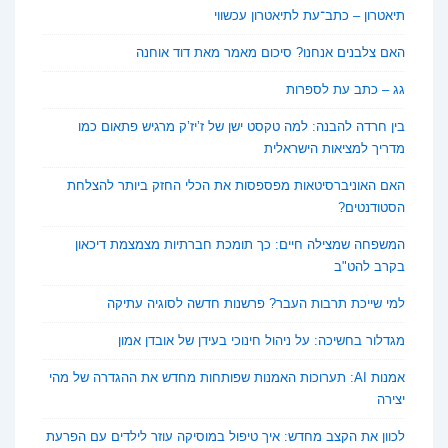
תיאטרון – כתב־עת לתיאטרון עכשווי
האם צלבנים אנחנו? סיכום מאמר מאת דוד אוחנה
גג – כתב עת לספרות
בין חרדה להבנה: למה טקסט ישן של ז’יז’ק מרגיש פתאום כמו
מדריך למציאות הישראלית
האם האוניברסיטאות מפספסות את הכלי החזק ביותר להצלחת
הסטודנטים?
המשפחה שמצילה חיים: כך תומכת חברתיות מצמצמת דיכאון
בקרב להט"ב
למי שייכת תרבות העבר? פרשנות חדשה לסוגיה עתיקה
מגדלור בחשיכה: על ניהול חינוכי בעידן של אובדן אמון
אמנות AI: תערוכות האמנות שפותחות מחדש את ההגדרה של מהי
יצירה
לכוון את הקצב מחדש: איך טיפול במוסיקה עוזר לילדים עם הפרעת