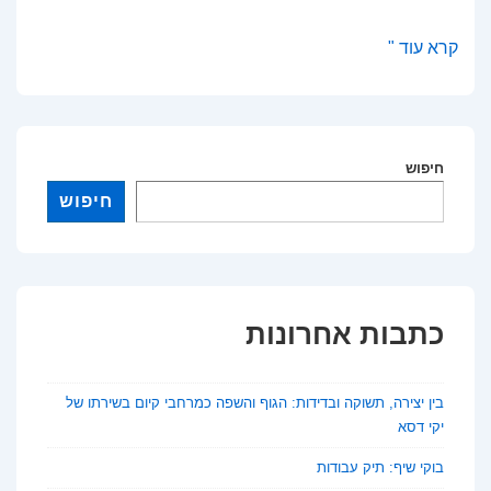
למי
קרא עוד "
שייכת
תרבות
העבר?
חיפוש
פרשנות
חדשה
חיפוש
לסוגיה
עתיקה
כתבות אחרונות
בין יצירה, תשוקה ובדידות: הגוף והשפה כמרחבי קיום בשירתו של
יקי דסא
בוקי שיף: תיק עבודות