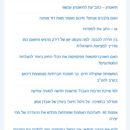
תיאטרון – כתב־עת לתיאטרון עכשווי
האם צלבנים אנחנו? סיכום מאמר מאת דוד אוחנה
גג – כתב עת לספרות
בין חרדה להבנה: למה טקסט ישן של ז’יז’ק מרגיש פתאום כמו
מדריך למציאות הישראלית
האם האוניברסיטאות מפספסות את הכלי החזק ביותר להצלחת
הסטודנטים?
המשפחה שמצילה חיים: כך תומכת חברתיות מצמצמת דיכאון
בקרב להט"ב
למי שייכת תרבות העבר? פרשנות חדשה לסוגיה עתיקה
מגדלור בחשיכה: על ניהול חינוכי בעידן של אובדן אמון
אמנות AI: תערוכות האמנות שפותחות מחדש את ההגדרה של מהי
יצירה
לכוון את הקצב מחדש: איך טיפול במוסיקה עוזר לילדים עם הפרעת