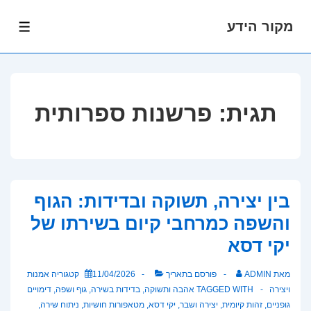
מקור הידע
לג
תפרי
תוכן
אשי
תגית:
פרשנות ספרותית
בין יצירה, תשוקה ובדידות: הגוף
והשפה כמרחבי קיום בשירתו של
יקי דסא
מאת
ADMIN
פורסם בתאריך
11/04/2026
קטגוריה
אמנות
ויצירה
TAGGED WITH
אהבה ותשוקה
,
בדידות בשירה
,
גוף ושפה
,
דימויים
גופניים
,
זהות קיומית
,
יצירה ושבר
,
יקי דסא
,
מטאפורות חושיות
,
ניתוח שירה
,