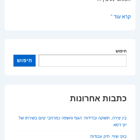
בין
קרא עוד "
יצירה,
תשוקה
ובדידות:
הגוף
חיפוש
והשפה
חיפוש
כמרחבי
קיום
בשירתו
של
כתבות אחרונות
יקי
דסא
בין יצירה, תשוקה ובדידות: הגוף והשפה כמרחבי קיום בשירתו של
יקי דסא
בוקי שיף: תיק עבודות