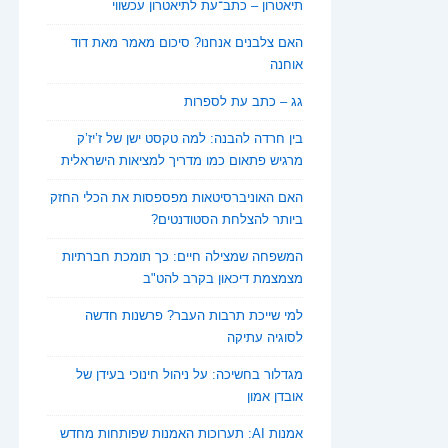
תיאטרון – כתב־עת לתיאטרון עכשווי
האם צלבנים אנחנו? סיכום מאמר מאת דוד
אוחנה
גג – כתב עת לספרות
בין חרדה להבנה: למה טקסט ישן של ז’יז’ק
מרגיש פתאום כמו מדריך למציאות הישראלית
האם האוניברסיטאות מפספסות את הכלי החזק
ביותר להצלחת הסטודנטים?
המשפחה שמצילה חיים: כך תומכת חברתיות
מצמצמת דיכאון בקרב להט"ב
למי שייכת תרבות העבר? פרשנות חדשה
לסוגיה עתיקה
מגדלור בחשיכה: על ניהול חינוכי בעידן של
אובדן אמון
אמנות AI: תערוכות האמנות שפותחות מחדש