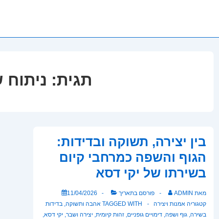
תגית:
ניתוח 
בין יצירה, תשוקה ובדידות:
הגוף והשפה כמרחבי קיום
בשירתו של יקי דסא
מאת
ADMIN
פורסם בתאריך
11/04/2026
קטגוריה
אמנות ויצירה
TAGGED WITH
אהבה ותשוקה
,
בדידות
בשירה
,
גוף ושפה
,
דימויים גופניים
,
זהות קיומית
,
יצירה ושבר
,
יקי דסא
,