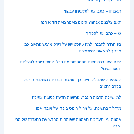
בוקי שיף: תיק עבודות
תיאטרון – כתב־עת לתיאטרון עכשווי
האם צלבנים אנחנו? סיכום מאמר מאת דוד אוחנה
גג – כתב עת לספרות
בין חרדה להבנה: למה טקסט ישן של ז’יז’ק מרגיש פתאום כמו
מדריך למציאות הישראלית
האם האוניברסיטאות מפספסות את הכלי החזק ביותר להצלחת
הסטודנטים?
המשפחה שמצילה חיים: כך תומכת חברתיות מצמצמת דיכאון
בקרב להט"ב
למי שייכת תרבות העבר? פרשנות חדשה לסוגיה עתיקה
מגדלור בחשיכה: על ניהול חינוכי בעידן של אובדן אמון
אמנות AI: תערוכות האמנות שפותחות מחדש את ההגדרה של מהי
יצירה