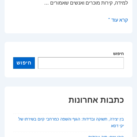
למידה, קירות מוכרים ואנשים שאמורים …
מגדלור
קרא עוד "
בחשיכה:
על
ניהול
חינוכי
חיפוש
בעידן
חיפוש
של
אובדן
אמון
כתבות אחרונות
בין יצירה, תשוקה ובדידות: הגוף והשפה כמרחבי קיום בשירתו של
יקי דסא