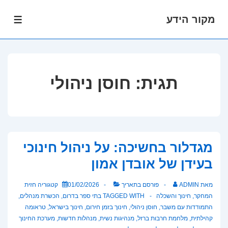
מקור הידע
לג
תפרי
תוכן
אשי
תגית:
חוסן ניהולי
מגדלור בחשיכה: על ניהול חינוכי
בעידן של אובדן אמון
מאת
ADMIN
פורסם בתאריך
01/02/2026
קטגוריה
חזית
המחקר
,
חינוך והשכלה
TAGGED WITH
בתי ספר בדרום
,
הכשרת מנהלים
,
התמודדות עם משבר
,
חוסן ניהולי
,
חינוך בזמן חירום
,
חינוך בישראל
,
טראומה
קהילתית
,
מלחמת חרבות ברזל
,
מנהיגות נשית
,
מנהלות חדשות
,
מערכת החינוך