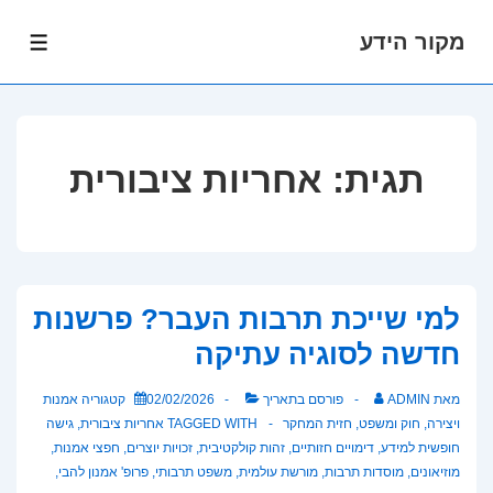
מקור הידע
לג
תפרי
תוכן
אשי
תגית:
אחריות ציבורית
למי שייכת תרבות העבר? פרשנות
חדשה לסוגיה עתיקה
מאת
ADMIN
פורסם בתאריך
02/02/2026
קטגוריה
אמנות
ויצירה
,
חוק ומשפט
,
חזית המחקר
TAGGED WITH
אחריות ציבורית
,
גישה
חופשית למידע
,
דימויים חזותיים
,
זהות קולקטיבית
,
זכויות יוצרים
,
חפצי אמנות
,
מוזיאונים
,
מוסדות תרבות
,
מורשת עולמית
,
משפט תרבותי
,
פרופ' אמנון להבי
,