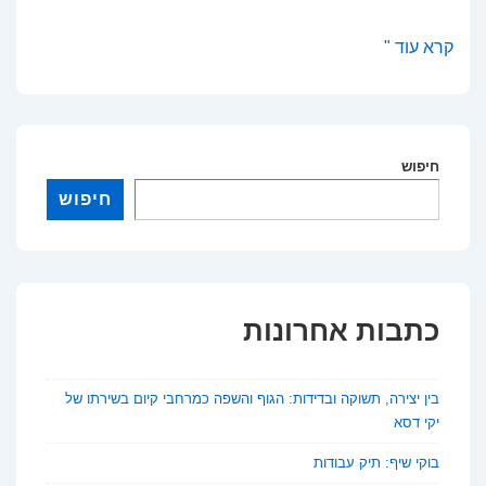
למי
קרא עוד "
שייכת
תרבות
העבר?
חיפוש
פרשנות
חדשה
חיפוש
לסוגיה
עתיקה
כתבות אחרונות
בין יצירה, תשוקה ובדידות: הגוף והשפה כמרחבי קיום בשירתו של
יקי דסא
בוקי שיף: תיק עבודות