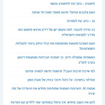
תיאטרון – כתב־עת לתיאטרון עכשווי
האם צלבנים אנחנו? סיכום מאמר מאת דוד אוחנה
גג – כתב עת לספרות
בין חרדה להבנה: למה טקסט ישן של ז’יז’ק מרגיש פתאום כמו
מדריך למציאות הישראלית
האם האוניברסיטאות מפספסות את הכלי החזק ביותר להצלחת
הסטודנטים?
המשפחה שמצילה חיים: כך תומכת חברתיות מצמצמת דיכאון
בקרב להט"ב
למי שייכת תרבות העבר? פרשנות חדשה לסוגיה עתיקה
מגדלור בחשיכה: על ניהול חינוכי בעידן של אובדן אמון
אמנות AI: תערוכות האמנות שפותחות מחדש את ההגדרה של מהי
יצירה
לכוון את הקצב מחדש: איך טיפול במוסיקה עוזר לילדים עם הפרעת