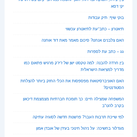
יקי דסא
בוקי שיף: תיק עבודות
תיאטרון – כתב־עת לתיאטרון עכשווי
האם צלבנים אנחנו? סיכום מאמר מאת דוד אוחנה
גג – כתב עת לספרות
בין חרדה להבנה: למה טקסט ישן של ז’יז’ק מרגיש פתאום כמו
מדריך למציאות הישראלית
האם האוניברסיטאות מפספסות את הכלי החזק ביותר להצלחת
הסטודנטים?
המשפחה שמצילה חיים: כך תומכת חברתיות מצמצמת דיכאון
בקרב להט"ב
למי שייכת תרבות העבר? פרשנות חדשה לסוגיה עתיקה
מגדלור בחשיכה: על ניהול חינוכי בעידן של אובדן אמון