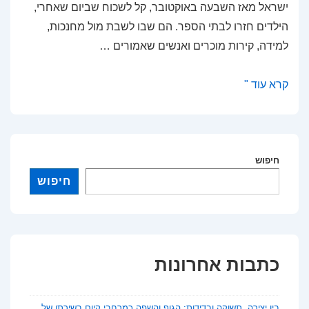
ישראל מאז השבעה באוקטובר, קל לשכוח שביום שאחרי,
הילדים חזרו לבתי הספר. הם שבו לשבת מול מחנכות,
למידה, קירות מוכרים ואנשים שאמורים …
מגדלור
קרא עוד "
בחשיכה:
על
ניהול
חינוכי
חיפוש
בעידן
חיפוש
של
אובדן
אמון
כתבות אחרונות
בין יצירה, תשוקה ובדידות: הגוף והשפה כמרחבי קיום בשירתו של