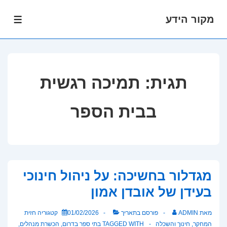
מקור הידע
לג
תפרי
תוכן
אשי
תגית:
תמיכה רגשית
בבית הספר
מגדלור בחשיכה: על ניהול חינוכי
בעידן של אובדן אמון
מאת
ADMIN
פורסם בתאריך
01/02/2026
קטגוריה
חזית
המחקר
,
חינוך והשכלה
TAGGED WITH
בתי ספר בדרום
,
הכשרת מנהלים
,