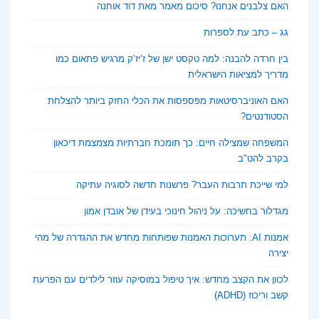
האם צלבנים אנחנו? סיכום מאמר מאת דוד אוחנה
גג – כתב עת לספרות
בין חרדה להבנה: למה טקסט ישן של ז’יז’ק מרגיש פתאום כמו
מדריך למציאות הישראלית
האם האוניברסיטאות מפספסות את הכלי החזק ביותר להצלחת
הסטודנטים?
המשפחה שמצילה חיים: כך תומכת חברתיות מצמצמת דיכאון
בקרב להט"ב
למי שייכת תרבות העבר? פרשנות חדשה לסוגיה עתיקה
מגדלור בחשיכה: על ניהול חינוכי בעידן של אובדן אמון
אמנות AI: תערוכות האמנות שפותחות מחדש את ההגדרה של מהי
יצירה
לכוון את הקצב מחדש: איך טיפול במוסיקה עוזר לילדים עם הפרעת
קשב וריכוז (ADHD)