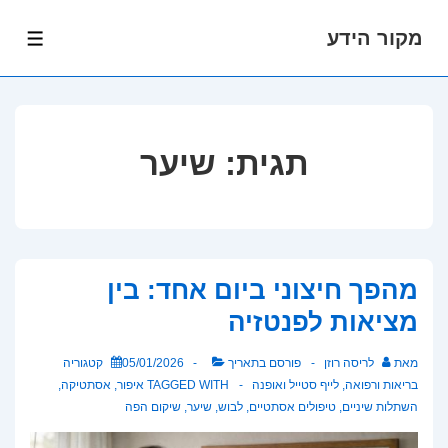
מקור הידע
לג
תפרי
תוכן
אשי
תגית:
שיער
מהפך חיצוני ביום אחד: בין
מציאות לפנטזיה
מאת
לריסה רוזן
פורסם בתאריך
05/01/2026
קטגוריה
בריאות ורפואה
,
לייף סטייל ואופנה
TAGGED WITH
איפור
,
אסתטיקה
,
השתלות שיניים
,
טיפולים אסתטיים
,
לבוש
,
שיער
,
שיקום הפה