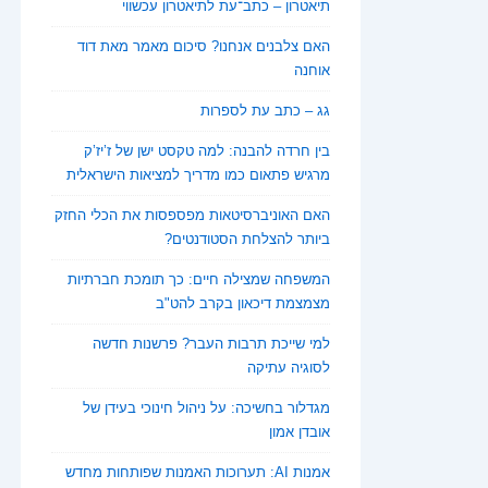
תיאטרון – כתב־עת לתיאטרון עכשווי
האם צלבנים אנחנו? סיכום מאמר מאת דוד
אוחנה
גג – כתב עת לספרות
בין חרדה להבנה: למה טקסט ישן של ז’יז’ק
מרגיש פתאום כמו מדריך למציאות הישראלית
האם האוניברסיטאות מפספסות את הכלי החזק
ביותר להצלחת הסטודנטים?
המשפחה שמצילה חיים: כך תומכת חברתיות
מצמצמת דיכאון בקרב להט"ב
למי שייכת תרבות העבר? פרשנות חדשה
לסוגיה עתיקה
מגדלור בחשיכה: על ניהול חינוכי בעידן של
אובדן אמון
אמנות AI: תערוכות האמנות שפותחות מחדש