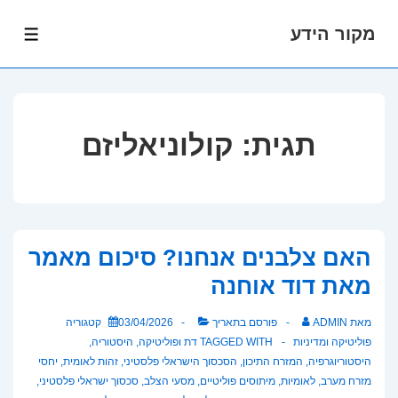
מקור הידע
לג
תפרי
תוכן
אשי
תגית:
קולוניאליזם
האם צלבנים אנחנו? סיכום מאמר
מאת דוד אוחנה
מאת
ADMIN
פורסם בתאריך
03/04/2026
קטגוריה
פוליטיקה ומדיניות
TAGGED WITH
דת ופוליטיקה
,
היסטוריה
,
היסטוריוגרפיה
,
המזרח התיכון
,
הסכסוך הישראלי פלסטיני
,
זהות לאומית
,
יחסי
מזרח מערב
,
לאומיות
,
מיתוסים פוליטיים
,
מסעי הצלב
,
סכסוך ישראלי פלסטיני
,