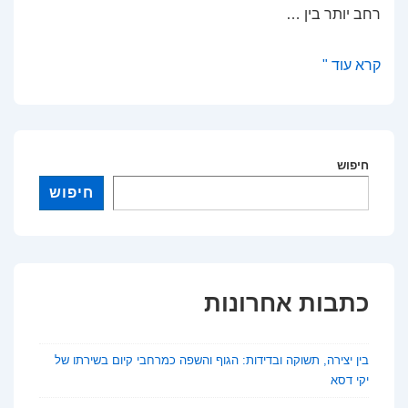
רחב יותר בין …
האם
קרא עוד "
צלבנים
אנחנו?
סיכום
מאמר
חיפוש
מאת
חיפוש
דוד
אוחנה
כתבות אחרונות
בין יצירה, תשוקה ובדידות: הגוף והשפה כמרחבי קיום בשירתו של
יקי דסא