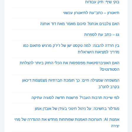
בוקי שיף: תיק עבודות
תיאטרון – כתב־עת לתיאטרון עכשווי
האם צלבנים אנחנו? סיכום מאמר מאת דוד אוחנה
גג – כתב עת לספרות
בין חרדה להבנה: למה טקסט ישן של ז’יז’ק מרגיש פתאום כמו
מדריך למציאות הישראלית
האם האוניברסיטאות מפספסות את הכלי החזק ביותר להצלחת
הסטודנטים?
המשפחה שמצילה חיים: כך תומכת חברתיות מצמצמת דיכאון
בקרב להט"ב
למי שייכת תרבות העבר? פרשנות חדשה לסוגיה עתיקה
מגדלור בחשיכה: על ניהול חינוכי בעידן של אובדן אמון
אמנות AI: תערוכות האמנות שפותחות מחדש את ההגדרה של מהי
יצירה