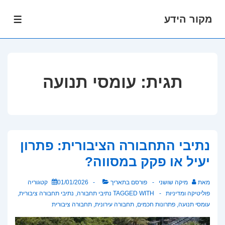
מקור הידע
לג
תפרי
תוכן
אשי
תגית:
עומסי תנועה
נתיבי התחבורה הציבורית: פתרון
יעיל או פקק במסווה?
מאת
מיקה שושני
פורסם בתאריך
01/01/2026
קטגוריה
פוליטיקה ומדיניות
TAGGED WITH
נתיבי תחבורה
,
נתיבי תחבורה ציבורית
,
עומסי תנועה
,
פתרונות חכמים
,
תחבורה עירונית
,
תחבורה ציבורית