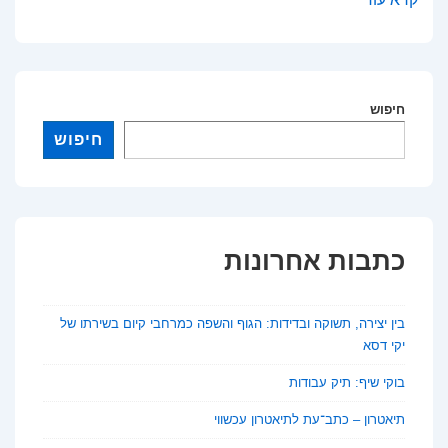
התחבורה
הציבורית:
פתרון
יעיל
חיפוש
או
חיפוש
פקק
במסווה?
כתבות אחרונות
בין יצירה, תשוקה ובדידות: הגוף והשפה כמרחבי קיום בשירתו של
יקי דסא
בוקי שיף: תיק עבודות
תיאטרון – כתב־עת לתיאטרון עכשווי