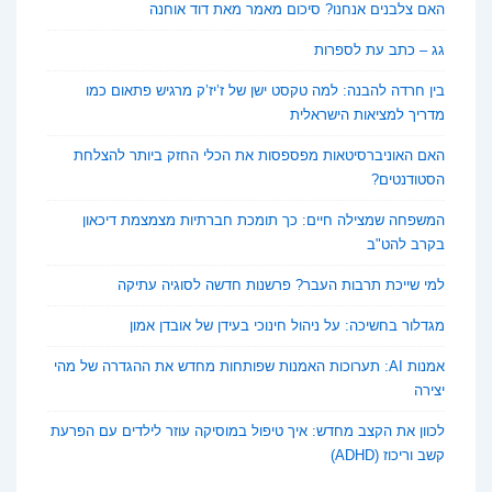
האם צלבנים אנחנו? סיכום מאמר מאת דוד אוחנה
גג – כתב עת לספרות
בין חרדה להבנה: למה טקסט ישן של ז’יז’ק מרגיש פתאום כמו
מדריך למציאות הישראלית
האם האוניברסיטאות מפספסות את הכלי החזק ביותר להצלחת
הסטודנטים?
המשפחה שמצילה חיים: כך תומכת חברתיות מצמצמת דיכאון
בקרב להט"ב
למי שייכת תרבות העבר? פרשנות חדשה לסוגיה עתיקה
מגדלור בחשיכה: על ניהול חינוכי בעידן של אובדן אמון
אמנות AI: תערוכות האמנות שפותחות מחדש את ההגדרה של מהי
יצירה
לכוון את הקצב מחדש: איך טיפול במוסיקה עוזר לילדים עם הפרעת
קשב וריכוז (ADHD)