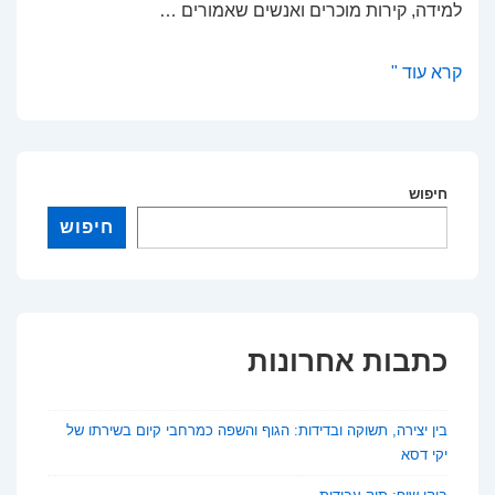
למידה, קירות מוכרים ואנשים שאמורים …
מגדלור
קרא עוד "
בחשיכה:
על
ניהול
חינוכי
חיפוש
בעידן
חיפוש
של
אובדן
אמון
כתבות אחרונות
בין יצירה, תשוקה ובדידות: הגוף והשפה כמרחבי קיום בשירתו של
יקי דסא