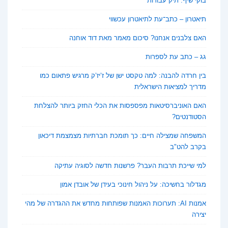
בוקי שיף: תיק עבודות
תיאטרון – כתב־עת לתיאטרון עכשווי
האם צלבנים אנחנו? סיכום מאמר מאת דוד אוחנה
גג – כתב עת לספרות
בין חרדה להבנה: למה טקסט ישן של ז’יז’ק מרגיש פתאום כמו
מדריך למציאות הישראלית
האם האוניברסיטאות מפספסות את הכלי החזק ביותר להצלחת
הסטודנטים?
המשפחה שמצילה חיים: כך תומכת חברתיות מצמצמת דיכאון
בקרב להט"ב
למי שייכת תרבות העבר? פרשנות חדשה לסוגיה עתיקה
מגדלור בחשיכה: על ניהול חינוכי בעידן של אובדן אמון
אמנות AI: תערוכות האמנות שפותחות מחדש את ההגדרה של מהי
יצירה