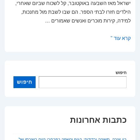
ישראל מאז השבעה באוקטובר, קל לשכוח שביום שאחרי,
הילדים חזרו לבתי הספר. הם שבו לשבת מול מחנכות,
למידה, קירות מוכרים ואנשים שאמורים …
מגדלור
קרא עוד "
בחשיכה:
על
ניהול
חינוכי
חיפוש
בעידן
חיפוש
של
אובדן
אמון
כתבות אחרונות
בין יצירה, תשוקה ובדידות: הגוף והשפה כמרחבי קיום בשירתו של