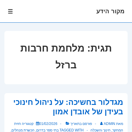
מקור הידע
לג
תפרי
תוכן
אשי
תגית:
מלחמת חרבות
ברזל
מגדלור בחשיכה: על ניהול חינוכי
בעידן של אובדן אמון
מאת
ADMIN
פורסם בתאריך
01/02/2026
קטגוריה
חזית
המחקר
,
חינוך והשכלה
TAGGED WITH
בתי ספר בדרום
,
הכשרת מנהלים
,