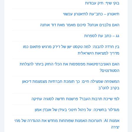
בוקי שיף: תיק עבודות
תיאטרון – כתב־עת לתיאטרון עכשווי
האם צלבנים אנחנו? סיכום מאמר מאת דוד אוחנה
גג – כתב עת לספרות
בין חרדה להבנה: למה טקסט ישן של ז’יז’ק מרגיש פתאום כמו
מדריך למציאות הישראלית
האם האוניברסיטאות מפספסות את הכלי החזק ביותר להצלחת
הסטודנטים?
המשפחה שמצילה חיים: כך תומכת חברתיות מצמצמת דיכאון
בקרב להט"ב
למי שייכת תרבות העבר? פרשנות חדשה לסוגיה עתיקה
מגדלור בחשיכה: על ניהול חינוכי בעידן של אובדן אמון
אמנות AI: תערוכות האמנות שפותחות מחדש את ההגדרה של מהי
יצירה