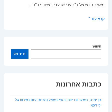
מאמר חדש של ד"ר עדי שרעבי בשיתוף ד"ר …
האם
קרא עוד "
האוניברסיטאות
מפספסות
את
הכלי
חיפוש
החזק
חיפוש
ביותר
להצלחת
הסטודנטים?
כתבות אחרונות
בין יצירה, תשוקה ובדידות: הגוף והשפה כמרחבי קיום בשירתו של
יקי דסא