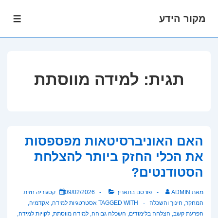
מקור הידע
לג
תפרי
תוכן
אשי
תגית:
למידה מווסתת
האם האוניברסיטאות מפספסות
את הכלי החזק ביותר להצלחת
הסטודנטים?
מאת
ADMIN
פורסם בתאריך
09/02/2026
קטגוריה
חזית
המחקר
,
חינוך והשכלה
TAGGED WITH
אסטרטגיות למידה
,
אקדמיה
,
הפרעת קשב
,
הצלחה בלימודים
,
השכלה גבוהה
,
למידה מווסתת
,
לקויות למידה
,