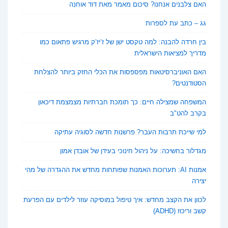
האם צלבנים אנחנו? סיכום מאמר מאת דוד אוחנה
גג – כתב עת לספרות
בין חרדה להבנה: למה טקסט ישן של ז’יז’ק מרגיש פתאום כמו
מדריך למציאות הישראלית
האם האוניברסיטאות מפספסות את הכלי החזק ביותר להצלחת
הסטודנטים?
המשפחה שמצילה חיים: כך תומכת חברתיות מצמצמת דיכאון
בקרב להט"ב
למי שייכת תרבות העבר? פרשנות חדשה לסוגיה עתיקה
מגדלור בחשיכה: על ניהול חינוכי בעידן של אובדן אמון
אמנות AI: תערוכות האמנות שפותחות מחדש את ההגדרה של מהי
יצירה
לכוון את הקצב מחדש: איך טיפול במוסיקה עוזר לילדים עם הפרעת
קשב וריכוז (ADHD)