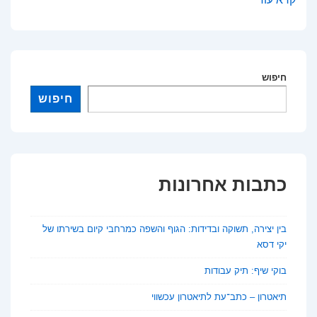
שקוף:
כך
גיליתי
חיפוש
שאפשר
לחייך
חיפוש
בלי
שאף
אחד
ישים
כתבות אחרונות
לב
בין יצירה, תשוקה ובדידות: הגוף והשפה כמרחבי קיום בשירתו של
יקי דסא
בוקי שיף: תיק עבודות
תיאטרון – כתב־עת לתיאטרון עכשווי