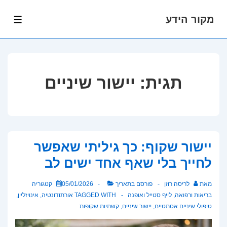
מקור הידע
לג
תפרי
תוכן
אשי
תגית:
יישור שיניים
יישור שקוף: כך גיליתי שאפשר
לחייך בלי שאף אחד ישים לב
מאת
לריסה רוזן
פורסם בתאריך
05/01/2026
קטגוריה
בריאות ורפואה
,
לייף סטייל ואופנה
TAGGED WITH
אורתודונטיה
,
אינויזליין
,
טיפולי שיניים אסתטיים
,
יישור שיניים
,
קשתיות שקופות