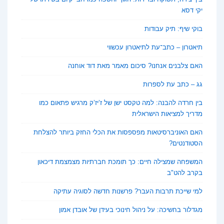
יקי דסא
בוקי שיף: תיק עבודות
תיאטרון – כתב־עת לתיאטרון עכשווי
האם צלבנים אנחנו? סיכום מאמר מאת דוד אוחנה
גג – כתב עת לספרות
בין חרדה להבנה: למה טקסט ישן של ז’יז’ק מרגיש פתאום כמו
מדריך למציאות הישראלית
האם האוניברסיטאות מפספסות את הכלי החזק ביותר להצלחת
הסטודנטים?
המשפחה שמצילה חיים: כך תומכת חברתיות מצמצמת דיכאון
בקרב להט"ב
למי שייכת תרבות העבר? פרשנות חדשה לסוגיה עתיקה
מגדלור בחשיכה: על ניהול חינוכי בעידן של אובדן אמון