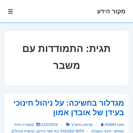
מקור הידע
לג
תפרי
תוכן
אשי
תגית:
התמודדות עם
משבר
מגדלור בחשיכה: על ניהול חינוכי
בעידן של אובדן אמון
מאת
ADMIN
פורסם בתאריך
01/02/2026
קטגוריה
חזית
המחקר
,
חינוך והשכלה
TAGGED WITH
בתי ספר בדרום
,
הכשרת מנהלים
,