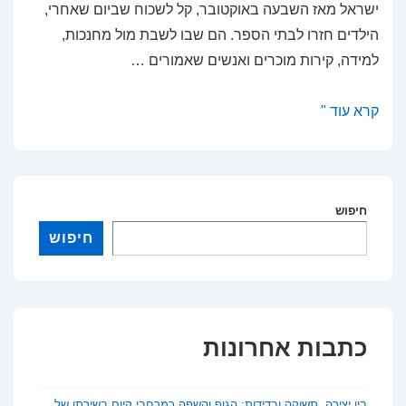
ישראל מאז השבעה באוקטובר, קל לשכוח שביום שאחרי,
הילדים חזרו לבתי הספר. הם שבו לשבת מול מחנכות,
למידה, קירות מוכרים ואנשים שאמורים …
מגדלור
קרא עוד "
בחשיכה:
על
ניהול
חינוכי
חיפוש
בעידן
חיפוש
של
אובדן
אמון
כתבות אחרונות
בין יצירה, תשוקה ובדידות: הגוף והשפה כמרחבי קיום בשירתו של