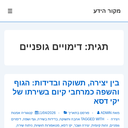
מקור הידע
לג
תפרי
תוכן
אשי
תגית:
דימויים גופניים
בין יצירה, תשוקה ובדידות: הגוף
והשפה כמרחבי קיום בשירתו של
יקי דסא
מאת
ADMIN
פורסם בתאריך
11/04/2026
קטגוריה
אמנות
ויצירה
TAGGED WITH
אהבה ותשוקה
,
בדידות בשירה
,
גוף ושפה
,
דימויים
גופניים
,
זהות קיומית
,
יצירה ושבר
,
יקי דסא
,
מטאפורות חושיות
,
ניתוח שירה
,