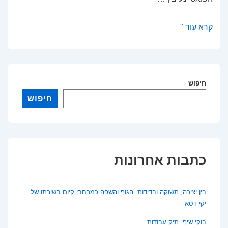
בין
קרא עוד "
יצירה,
תשוקה
ובדידות:
הגוף
חיפוש
והשפה
חיפוש
כמרחבי
קיום
בשירתו
של
כתבות אחרונות
יקי
דסא
בין יצירה, תשוקה ובדידות: הגוף והשפה כמרחבי קיום בשירתו של
יקי דסא
בוקי שיף: תיק עבודות