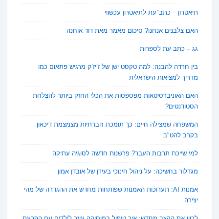
תיאטרון – כתב־עת לתיאטרון עכשווי
האם צלבנים אנחנו? סיכום מאמר מאת דוד אוחנה
גג – כתב עת לספרות
בין חרדה להבנה: למה טקסט ישן של ז’יז’ק מרגיש פתאום כמו
מדריך למציאות הישראלית
האם האוניברסיטאות מפספסות את הכלי החזק ביותר להצלחת
הסטודנטים?
המשפחה שמצילה חיים: כך תומכת חברתיות מצמצמת דיכאון
בקרב להט"ב
למי שייכת תרבות העבר? פרשנות חדשה לסוגיה עתיקה
מגדלור בחשיכה: על ניהול חינוכי בעידן של אובדן אמון
אמנות AI: תערוכות האמנות שפותחות מחדש את ההגדרה של מהי
יצירה
לכוון את הקצב מחדש: איך טיפול במוסיקה עוזר לילדים עם הפרעת