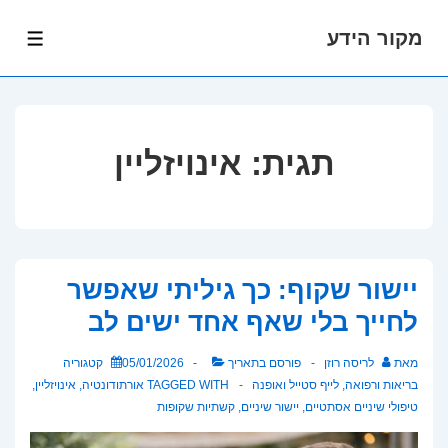
מקור הידע
לג
תפרי
תוכן
אשי
תגית:
אינויזליין
יישור שקוף: כך גיליתי שאפשר
לחייך בלי שאף אחד ישים לב
מאת
לריסה רוזן
פורסם בתאריך
05/01/2026
קטגוריה
בריאות ורפואה
,
לייף סטייל ואופנה
TAGGED WITH
אורתודונטיה
,
אינויזליין
,
טיפולי שיניים אסתטיים
,
יישור שיניים
,
קשתיות שקופות