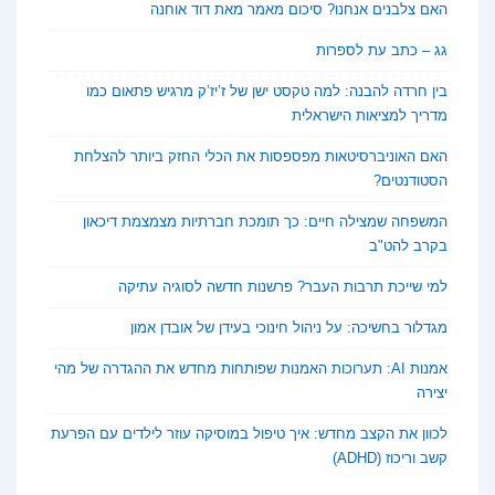
האם צלבנים אנחנו? סיכום מאמר מאת דוד אוחנה
גג – כתב עת לספרות
בין חרדה להבנה: למה טקסט ישן של ז’יז’ק מרגיש פתאום כמו
מדריך למציאות הישראלית
האם האוניברסיטאות מפספסות את הכלי החזק ביותר להצלחת
הסטודנטים?
המשפחה שמצילה חיים: כך תומכת חברתיות מצמצמת דיכאון
בקרב להט"ב
למי שייכת תרבות העבר? פרשנות חדשה לסוגיה עתיקה
מגדלור בחשיכה: על ניהול חינוכי בעידן של אובדן אמון
אמנות AI: תערוכות האמנות שפותחות מחדש את ההגדרה של מהי
יצירה
לכוון את הקצב מחדש: איך טיפול במוסיקה עוזר לילדים עם הפרעת
קשב וריכוז (ADHD)