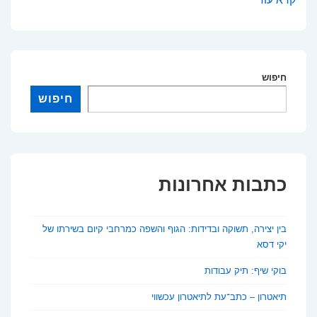
שקוף:
כך
גיליתי
חיפוש
שאפשר
לחייך
חיפוש
בלי
שאף
אחד
ישים
כתבות אחרונות
לב
בין יצירה, תשוקה ובדידות: הגוף והשפה כמרחבי קיום בשירתו של
יקי דסא
בוקי שיף: תיק עבודות
תיאטרון – כתב־עת לתיאטרון עכשווי