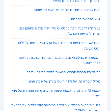
תיאטרון – כתב־עת לתיאטרון עכשווי
האם צלבנים אנחנו? סיכום מאמר מאת דוד אוחנה
גג – כתב עת לספרות
בין חרדה להבנה: למה טקסט ישן של ז’יז’ק מרגיש פתאום כמו
מדריך למציאות הישראלית
האם האוניברסיטאות מפספסות את הכלי החזק ביותר להצלחת
הסטודנטים?
המשפחה שמצילה חיים: כך תומכת חברתיות מצמצמת דיכאון
בקרב להט"ב
למי שייכת תרבות העבר? פרשנות חדשה לסוגיה עתיקה
מגדלור בחשיכה: על ניהול חינוכי בעידן של אובדן אמון
אמנות AI: תערוכות האמנות שפותחות מחדש את ההגדרה של מהי
יצירה
לכוון את הקצב מחדש: איך טיפול במוסיקה עוזר לילדים עם הפרעת
קשב וריכוז (ADHD)