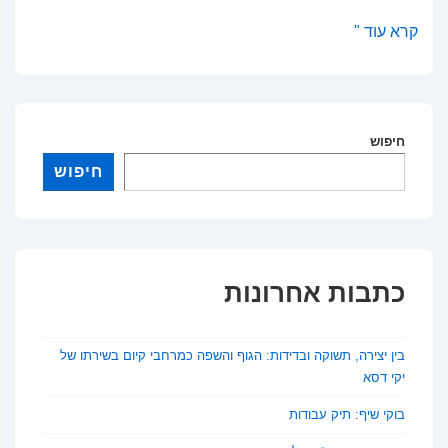
איך
קרא עוד "
מתמללים
הודעות
קוליות
חיפוש
בוואטסאפ?
מדריך
חיפוש
מלא
למשתמשים
כתבות אחרונות
בין יצירה, תשוקה ובדידות: הגוף והשפה כמרחבי קיום בשירתו של
יקי דסא
בוקי שיף: תיק עבודות