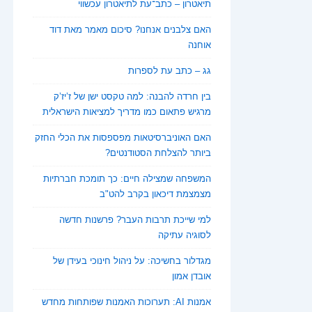
תיאטרון – כתב־עת לתיאטרון עכשווי
האם צלבנים אנחנו? סיכום מאמר מאת דוד
אוחנה
גג – כתב עת לספרות
בין חרדה להבנה: למה טקסט ישן של ז’יז’ק
מרגיש פתאום כמו מדריך למציאות הישראלית
האם האוניברסיטאות מפספסות את הכלי החזק
ביותר להצלחת הסטודנטים?
המשפחה שמצילה חיים: כך תומכת חברתיות
מצמצמת דיכאון בקרב להט"ב
למי שייכת תרבות העבר? פרשנות חדשה
לסוגיה עתיקה
מגדלור בחשיכה: על ניהול חינוכי בעידן של
אובדן אמון
אמנות AI: תערוכות האמנות שפותחות מחדש