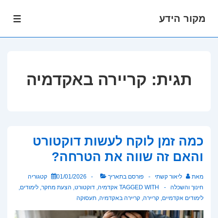
מקור הידע
לג
תפרי
תוכן
אשי
תגית:
קריירה באקדמיה
כמה זמן לוקח לעשות דוקטורט
והאם זה שווה את הטרחה?
מאת
ליאור קשתי
פורסם בתאריך
01/01/2026
קטגוריה
חינוך והשכלה
TAGGED WITH
אקדמיה
,
דוקטורט
,
הצעת מחקר
,
לימודים
,
לימודים אקדמיים
,
קריירה
,
קריירה באקדמיה
,
תעסוקה