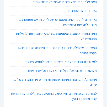
האם צלבנים אנחנו? סיכום מאמר מאת דוד אוחנה
גג – כתב עת לספרות
בין חרדה להבנה: למה טקסט ישן של ז’יז’ק מרגיש פתאום כמו
מדריך למציאות הישראלית
האם האוניברסיטאות מפספסות את הכלי החזק ביותר להצלחת
הסטודנטים?
המשפחה שמצילה חיים: כך תומכת חברתיות מצמצמת דיכאון
בקרב להט"ב
למי שייכת תרבות העבר? פרשנות חדשה לסוגיה עתיקה
מגדלור בחשיכה: על ניהול חינוכי בעידן של אובדן אמון
אמנות AI: תערוכות האמנות שפותחות מחדש את ההגדרה של מהי
יצירה
לכוון את הקצב מחדש: איך טיפול במוסיקה עוזר לילדים עם הפרעת
קשב וריכוז (ADHD)