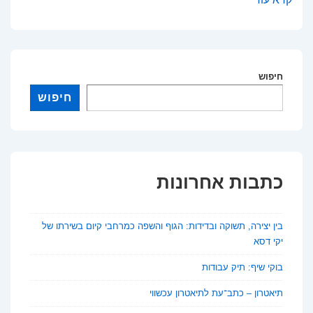
זמן
לוקח
לעשות
חיפוש
דוקטורט
והאם
חיפוש
זה
שווה
את
הטרחה?
כתבות אחרונות
בין יצירה, תשוקה ובדידות: הגוף והשפה כמרחבי קיום בשירתו של
יקי דסא
בוקי שיף: תיק עבודות
תיאטרון – כתב־עת לתיאטרון עכשווי