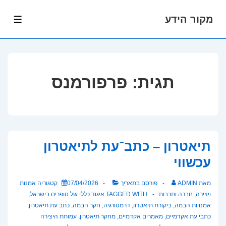
מקור הידע
לג
תפרי
תוכן
אשי
תגית:
פרפורמנס
תיאטרון – כתב־עת לתיאטרון
עכשווי
מאת
ADMIN
פורסם בתאריך
07/04/2026
קטגוריה
אמנות
ויצירה
,
חברה ותרבות
TAGGED WITH
איגוד כללי של סופרים בישראל
,
אמנויות הבמה
,
ביקורת תיאטרון
,
דרמטורגיה
,
חקר הבמה
,
כתב עת תיאטרון
,
כתבי עת אקדמיים
,
מאמרים אקדמיים
,
מחקר תיאטרון
,
עמותת היצירה