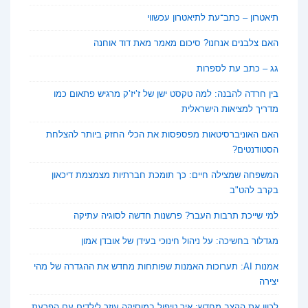
תיאטרון – כתב־עת לתיאטרון עכשווי
האם צלבנים אנחנו? סיכום מאמר מאת דוד אוחנה
גג – כתב עת לספרות
בין חרדה להבנה: למה טקסט ישן של ז’יז’ק מרגיש פתאום כמו
מדריך למציאות הישראלית
האם האוניברסיטאות מפספסות את הכלי החזק ביותר להצלחת
הסטודנטים?
המשפחה שמצילה חיים: כך תומכת חברתיות מצמצמת דיכאון
בקרב להט"ב
למי שייכת תרבות העבר? פרשנות חדשה לסוגיה עתיקה
מגדלור בחשיכה: על ניהול חינוכי בעידן של אובדן אמון
אמנות AI: תערוכות האמנות שפותחות מחדש את ההגדרה של מהי
יצירה
לכוון את הקצב מחדש: איך טיפול במוסיקה עוזר לילדים עם הפרעת