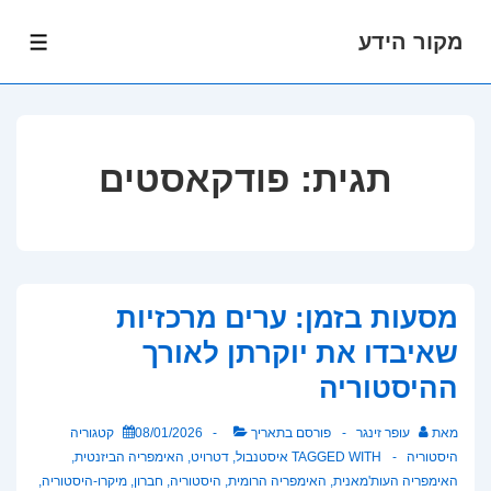
מקור הידע
לג
תפרי
תוכן
אשי
תגית:
פודקאסטים
מסעות בזמן: ערים מרכזיות
שאיבדו את יוקרתן לאורך
ההיסטוריה
מאת
עופר זינגר
פורסם בתאריך
08/01/2026
קטגוריה
היסטוריה
TAGGED WITH
איסטנבול
,
דטרויט
,
האימפריה הביזנטית
,
האימפריה העות'מאנית
,
האימפריה הרומית
,
היסטוריה
,
חברון
,
מיקרו-היסטוריה
,