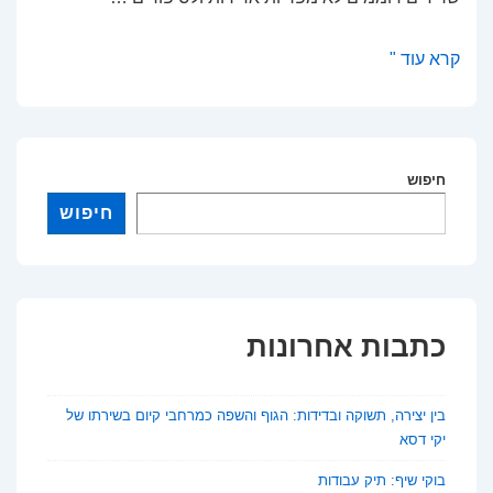
מסעות
קרא עוד "
בזמן:
ערים
מרכזיות
שאיבדו
חיפוש
את
חיפוש
יוקרתן
לאורך
ההיסטוריה
כתבות אחרונות
בין יצירה, תשוקה ובדידות: הגוף והשפה כמרחבי קיום בשירתו של
יקי דסא
בוקי שיף: תיק עבודות