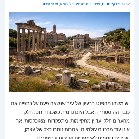
ערים
,
פודקאסטים
,
צפת
,
קונסטנטינופול
,
רומא
,
שינוי עירוני
יש משהו מהפנט ברעיון של עיר שנשאה פעם על כתפיה את
כובד ההיסטוריה, אבל היום נדמית כשכוחה תם. חלק
מהערים הללו עדיין מתקיימות, מתפקדות ומאוכלסות, אך
אינן עוד מרכזים עולמיים. אחרות נותרו כצל של עצמן,
שרידים דוממים לאימפריות אדירות ולסיפורים …