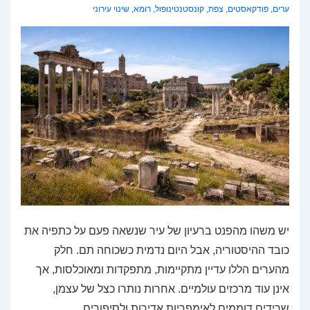
ערים
,
פודקאסטים
,
צפת
,
קונסטנטינופול
,
רומא
,
שינוי עירוני
יש משהו מהפנט ברעיון של עיר שנשאה פעם על כתפיה את
כובד ההיסטוריה, אבל היום נדמית כשכוחה תם. חלק
מהערים הללו עדיין מתקיימות, מתפקדות ומאוכלסות, אך
אינן עוד מרכזים עולמיים. אחרות נותרו כצל של עצמן,
שרידים דוממים לאימפריות אדירות ולסיפורים …