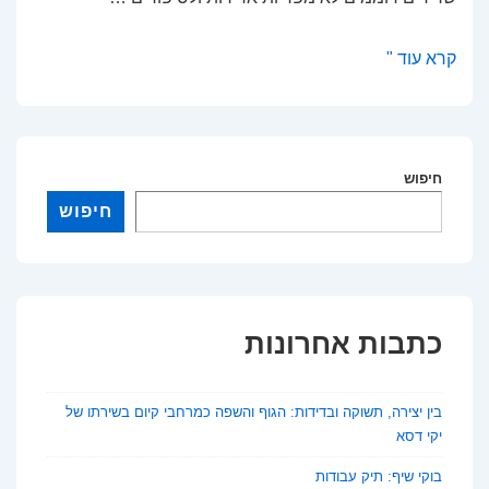
מסעות
קרא עוד "
בזמן:
ערים
מרכזיות
שאיבדו
חיפוש
את
חיפוש
יוקרתן
לאורך
ההיסטוריה
כתבות אחרונות
בין יצירה, תשוקה ובדידות: הגוף והשפה כמרחבי קיום בשירתו של
יקי דסא
בוקי שיף: תיק עבודות