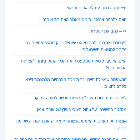
תיאטרון – כתב־עת לתיאטרון עכשווי
האם צלבנים אנחנו? סיכום מאמר מאת דוד אוחנה
גג – כתב עת לספרות
בין חרדה להבנה: למה טקסט ישן של ז’יז’ק מרגיש פתאום כמו
מדריך למציאות הישראלית
האם האוניברסיטאות מפספסות את הכלי החזק ביותר להצלחת
הסטודנטים?
המשפחה שמצילה חיים: כך תומכת חברתיות מצמצמת דיכאון
בקרב להט"ב
למי שייכת תרבות העבר? פרשנות חדשה לסוגיה עתיקה
מגדלור בחשיכה: על ניהול חינוכי בעידן של אובדן אמון
אמנות AI: תערוכות האמנות שפותחות מחדש את ההגדרה של מהי
יצירה
לכוון את הקצב מחדש: איך טיפול במוסיקה עוזר לילדים עם הפרעת