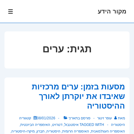
מקור הידע
לג
תפרי
תוכן
אשי
תגית:
ערים
מסעות בזמן: ערים מרכזיות
שאיבדו את יוקרתן לאורך
ההיסטוריה
מאת
עופר זינגר
פורסם בתאריך
08/01/2026
קטגוריה
היסטוריה
TAGGED WITH
איסטנבול
,
דטרויט
,
האימפריה הביזנטית
,
האימפריה העות'מאנית
,
האימפריה הרומית
,
היסטוריה
,
חברון
,
מיקרו-היסטוריה
,