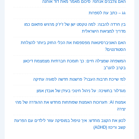
האם צלבנים אנחנו? סיכום מאמר מאת דוד אוחנה
גג – כתב עת לספרות
בין חרדה להבנה: למה טקסט ישן של ז’יז’ק מרגיש פתאום כמו
מדריך למציאות הישראלית
האם האוניברסיטאות מפספסות את הכלי החזק ביותר להצלחת
הסטודנטים?
המשפחה שמצילה חיים: כך תומכת חברתיות מצמצמת דיכאון
בקרב להט"ב
למי שייכת תרבות העבר? פרשנות חדשה לסוגיה עתיקה
מגדלור בחשיכה: על ניהול חינוכי בעידן של אובדן אמון
אמנות AI: תערוכות האמנות שפותחות מחדש את ההגדרה של מהי
יצירה
לכוון את הקצב מחדש: איך טיפול במוסיקה עוזר לילדים עם הפרעת
קשב וריכוז (ADHD)