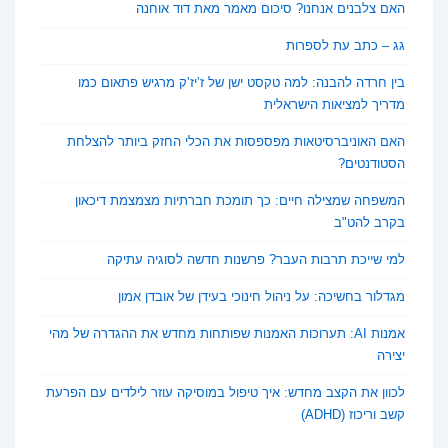
האם צלבנים אנחנו? סיכום מאמר מאת דוד אוחנה
גג – כתב עת לספרות
בין חרדה להבנה: למה טקסט ישן של ז’יז’ק מרגיש פתאום כמו
מדריך למציאות הישראלית
האם האוניברסיטאות מפספסות את הכלי החזק ביותר להצלחת
הסטודנטים?
המשפחה שמצילה חיים: כך תומכת חברתיות מצמצמת דיכאון
בקרב להט"ב
למי שייכת תרבות העבר? פרשנות חדשה לסוגיה עתיקה
מגדלור בחשיכה: על ניהול חינוכי בעידן של אובדן אמון
אמנות AI: תערוכות האמנות שפותחות מחדש את ההגדרה של מהי
יצירה
לכוון את הקצב מחדש: איך טיפול במוסיקה עוזר לילדים עם הפרעת
קשב וריכוז (ADHD)