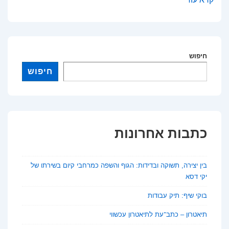
התחבורה
הציבורית:
פתרון
יעיל
חיפוש
או
חיפוש
פקק
במסווה?
כתבות אחרונות
בין יצירה, תשוקה ובדידות: הגוף והשפה כמרחבי קיום בשירתו של
יקי דסא
בוקי שיף: תיק עבודות
תיאטרון – כתב־עת לתיאטרון עכשווי