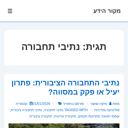
מקור הידע
לג
תפרי
תוכן
אשי
תגית:
נתיבי תחבורה
נתיבי התחבורה הציבורית: פתרון
יעיל או פקק במסווה?
מאת
מיקה שושני
פורסם בתאריך
01/01/2026
קטגוריה
פוליטיקה ומדיניות
TAGGED WITH
נתיבי תחבורה
,
נתיבי תחבורה ציבורית
,
עומסי תנועה
,
פתרונות חכמים
,
תחבורה עירונית
,
תחבורה ציבורית