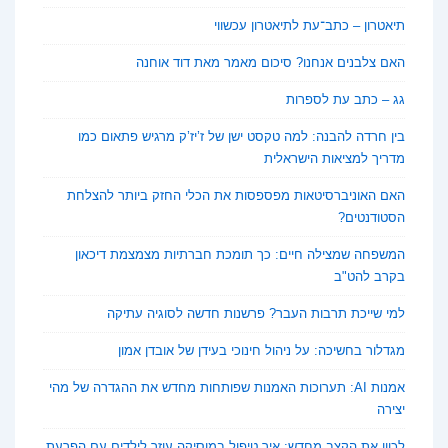
תיאטרון – כתב־עת לתיאטרון עכשווי
האם צלבנים אנחנו? סיכום מאמר מאת דוד אוחנה
גג – כתב עת לספרות
בין חרדה להבנה: למה טקסט ישן של ז’יז’ק מרגיש פתאום כמו
מדריך למציאות הישראלית
האם האוניברסיטאות מפספסות את הכלי החזק ביותר להצלחת
הסטודנטים?
המשפחה שמצילה חיים: כך תומכת חברתיות מצמצמת דיכאון
בקרב להט"ב
למי שייכת תרבות העבר? פרשנות חדשה לסוגיה עתיקה
מגדלור בחשיכה: על ניהול חינוכי בעידן של אובדן אמון
אמנות AI: תערוכות האמנות שפותחות מחדש את ההגדרה של מהי
יצירה
לכוון את הקצב מחדש: איך טיפול במוסיקה עוזר לילדים עם הפרעת