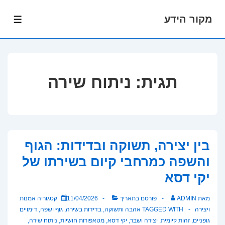
מקור הידע
לג
תפרי
תוכן
אשי
תגית:
ניתוח שירה
בין יצירה, תשוקה ובדידות: הגוף
והשפה כמרחבי קיום בשירתו של
יקי דסא
מאת
ADMIN
פורסם בתאריך
11/04/2026
קטגוריה
אמנות
ויצירה
TAGGED WITH
אהבה ותשוקה
,
בדידות בשירה
,
גוף ושפה
,
דימויים
גופניים
,
זהות קיומית
,
יצירה ושבר
,
יקי דסא
,
מטאפורות חושיות
,
ניתוח שירה
,