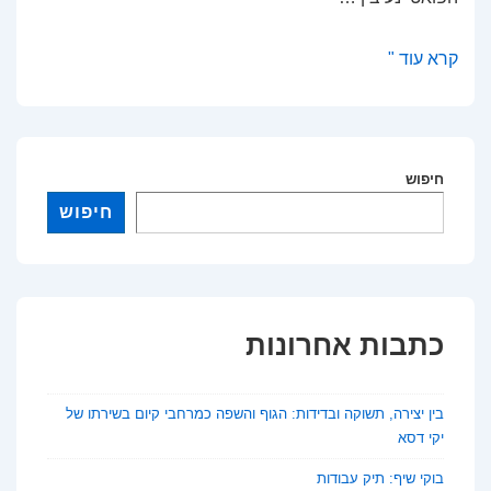
בין
קרא עוד "
יצירה,
תשוקה
ובדידות:
הגוף
חיפוש
והשפה
חיפוש
כמרחבי
קיום
בשירתו
של
כתבות אחרונות
יקי
דסא
בין יצירה, תשוקה ובדידות: הגוף והשפה כמרחבי קיום בשירתו של
יקי דסא
בוקי שיף: תיק עבודות