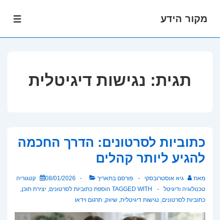
מקור הידע
לג
תפרי
תוכן
אשי
תגית:
נגישות דיגיטלית
כתוביות לסרטונים: הדרך החכמה
להגיע ליותר קהלים
מאת
גיא אוסטרובסקי
פורסם בתאריך
08/01/2026
קטגוריה
טכנולוגיה ודיגיטל
TAGGED WITH
הוספת כתוביות לסרטונים
,
יצירת תוכן
,
כתוביות לסרטונים
,
נגישות דיגיטלית
,
שיווק
,
תרגום וידאו