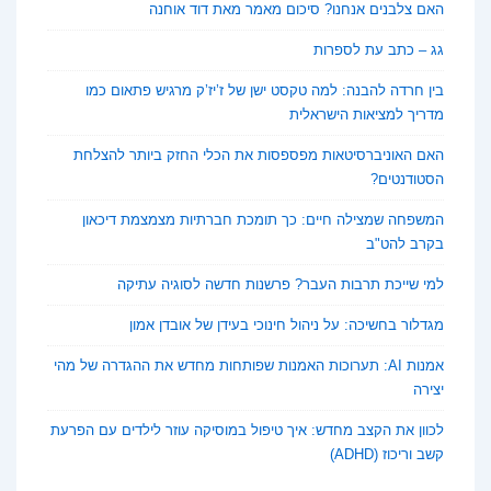
האם צלבנים אנחנו? סיכום מאמר מאת דוד אוחנה
גג – כתב עת לספרות
בין חרדה להבנה: למה טקסט ישן של ז’יז’ק מרגיש פתאום כמו
מדריך למציאות הישראלית
האם האוניברסיטאות מפספסות את הכלי החזק ביותר להצלחת
הסטודנטים?
המשפחה שמצילה חיים: כך תומכת חברתיות מצמצמת דיכאון
בקרב להט"ב
למי שייכת תרבות העבר? פרשנות חדשה לסוגיה עתיקה
מגדלור בחשיכה: על ניהול חינוכי בעידן של אובדן אמון
אמנות AI: תערוכות האמנות שפותחות מחדש את ההגדרה של מהי
יצירה
לכוון את הקצב מחדש: איך טיפול במוסיקה עוזר לילדים עם הפרעת
קשב וריכוז (ADHD)