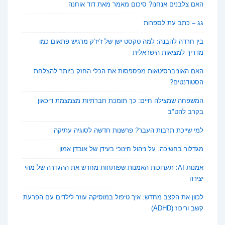
האם צלבנים אנחנו? סיכום מאמר מאת דוד אוחנה
גג – כתב עת לספרות
בין חרדה להבנה: למה טקסט ישן של ז’יז’ק מרגיש פתאום כמו
מדריך למציאות הישראלית
האם האוניברסיטאות מפספסות את הכלי החזק ביותר להצלחת
הסטודנטים?
המשפחה שמצילה חיים: כך תומכת חברתיות מצמצמת דיכאון
בקרב להט"ב
למי שייכת תרבות העבר? פרשנות חדשה לסוגיה עתיקה
מגדלור בחשיכה: על ניהול חינוכי בעידן של אובדן אמון
אמנות AI: תערוכות האמנות שפותחות מחדש את ההגדרה של מהי
יצירה
לכוון את הקצב מחדש: איך טיפול במוסיקה עוזר לילדים עם הפרעת
קשב וריכוז (ADHD)