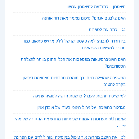
תיאטרון – כתב־עת לתיאטרון עכשווי
האם צלבנים אנחנו? סיכום מאמר מאת דוד אוחנה
גג – כתב עת לספרות
בין חרדה להבנה: למה טקסט ישן של ז’יז’ק מרגיש פתאום כמו
מדריך למציאות הישראלית
האם האוניברסיטאות מפספסות את הכלי החזק ביותר להצלחת
הסטודנטים?
המשפחה שמצילה חיים: כך תומכת חברתיות מצמצמת דיכאון
בקרב להט"ב
למי שייכת תרבות העבר? פרשנות חדשה לסוגיה עתיקה
מגדלור בחשיכה: על ניהול חינוכי בעידן של אובדן אמון
אמנות AI: תערוכות האמנות שפותחות מחדש את ההגדרה של מהי
יצירה
לכוון את הקצב מחדש: איך טיפול במוסיקה עוזר לילדים עם הפרעת