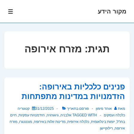
מקור הידע
לג
תפרי
תוכן
אשי
תגית:
מזרח אירופה
פנינים כלכליות באירופה:
הזדמנויות במדינות מתפתחות
מאת
אוהד מימון
פורסם בתאריך
31/12/2025
קטגוריה
כלכלה ועסקים
TAGGED WITH
אלבניה
,
גיאורגיה
,
הזדמנויות עסקיות
,
חיים
בחו"ל
,
יזמות בינלאומית
,
כלכלה אירופית
,
מדינות זולות באירופה
,
מונטנגרו
,
מזרח
אירופה
,
רילוקיישן