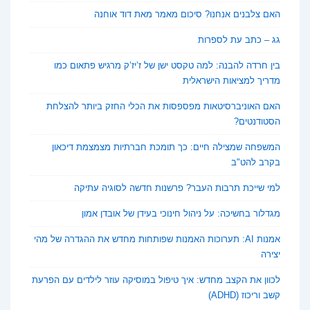
האם צלבנים אנחנו? סיכום מאמר מאת דוד אוחנה
גג – כתב עת לספרות
בין חרדה להבנה: למה טקסט ישן של ז’יז’ק מרגיש פתאום כמו
מדריך למציאות הישראלית
האם האוניברסיטאות מפספסות את הכלי החזק ביותר להצלחת
הסטודנטים?
המשפחה שמצילה חיים: כך תומכת חברתיות מצמצמת דיכאון
בקרב להט"ב
למי שייכת תרבות העבר? פרשנות חדשה לסוגיה עתיקה
מגדלור בחשיכה: על ניהול חינוכי בעידן של אובדן אמון
אמנות AI: תערוכות האמנות שפותחות מחדש את ההגדרה של מהי
יצירה
לכוון את הקצב מחדש: איך טיפול במוסיקה עוזר לילדים עם הפרעת
קשב וריכוז (ADHD)