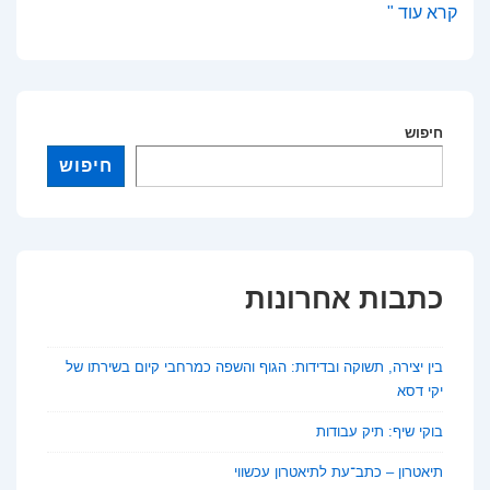
גג
קרא עוד "
–
כתב
עת
חיפוש
לספרות
חיפוש
כתבות אחרונות
בין יצירה, תשוקה ובדידות: הגוף והשפה כמרחבי קיום בשירתו של
יקי דסא
בוקי שיף: תיק עבודות
תיאטרון – כתב־עת לתיאטרון עכשווי