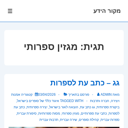
מקור הידע
לג
תפרי
תוכן
אשי
תגית:
מגזין ספרותי
גג – כתב עת לספרות
מאת
ADMIN
פורסם בתאריך
03/04/2026
קטגוריה
אמנות
ויצירה
,
חברה ותרבות
TAGGED WITH
איגוד כללי של סופרים בישראל
,
ביקורת ספרותית
,
גג כתב עת
,
הוצאה לאור בישראל
,
יצירה ספרותית
,
כתב עת
לספרות
,
כתבי עת ספרותיים
,
מגזין ספרותי
,
מסות ספרותיות
,
סיפורת עברית
,
ספרות עברית
,
קהילת סופרים
,
שירה עברית
,
תרבות עברית