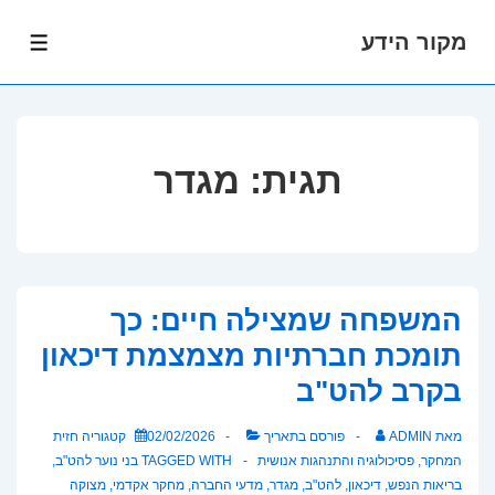
מקור הידע
לג
תפרי
תוכן
אשי
תגית:
מגדר
המשפחה שמצילה חיים: כך
תומכת חברתיות מצמצמת דיכאון
בקרב להט"ב
מאת
ADMIN
פורסם בתאריך
02/02/2026
קטגוריה
חזית
המחקר
,
פסיכולוגיה והתנהגות אנושית
TAGGED WITH
בני נוער להט"ב
,
בריאות הנפש
,
דיכאון
,
להט"ב
,
מגדר
,
מדעי החברה
,
מחקר אקדמי
,
מצוקה