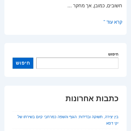
חשובים, כמובן, אך מחקר …
המשפחה
קרא עוד "
שמצילה
חיים:
כך
תומכת
חיפוש
חברתיות
חיפוש
מצמצמת
דיכאון
בקרב
להט"ב
כתבות אחרונות
בין יצירה, תשוקה ובדידות: הגוף והשפה כמרחבי קיום בשירתו של
יקי דסא