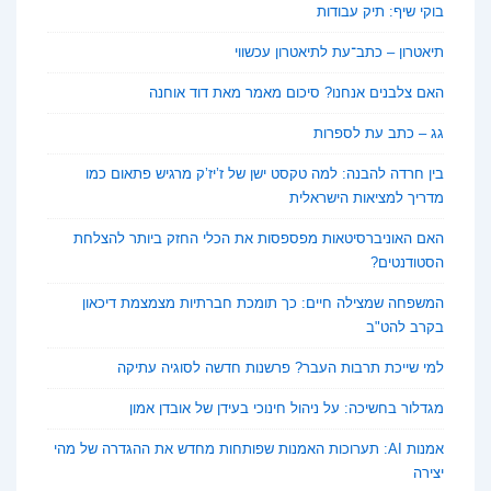
בוקי שיף: תיק עבודות
תיאטרון – כתב־עת לתיאטרון עכשווי
האם צלבנים אנחנו? סיכום מאמר מאת דוד אוחנה
גג – כתב עת לספרות
בין חרדה להבנה: למה טקסט ישן של ז’יז’ק מרגיש פתאום כמו
מדריך למציאות הישראלית
האם האוניברסיטאות מפספסות את הכלי החזק ביותר להצלחת
הסטודנטים?
המשפחה שמצילה חיים: כך תומכת חברתיות מצמצמת דיכאון
בקרב להט"ב
למי שייכת תרבות העבר? פרשנות חדשה לסוגיה עתיקה
מגדלור בחשיכה: על ניהול חינוכי בעידן של אובדן אמון
אמנות AI: תערוכות האמנות שפותחות מחדש את ההגדרה של מהי
יצירה