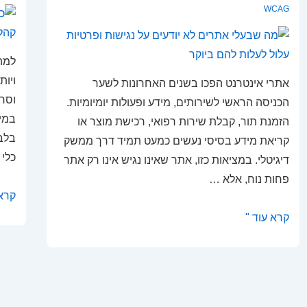
WCAG
למה 
ויות
אתרי אינטרנט הפכו בשנים האחרונות לשער
וסרט
הכניסה הראשי לשירותים, מידע ופעולות יומיומיות.
במיו
הזמנת תור, קבלת שירות רפואי, רכישת מוצר או
בלבד
קריאת מידע בסיסי נעשים כמעט תמיד דרך ממשק
כלי
דיגיטלי. במציאות כזו, אתר שאינו נגיש אינו רק אתר
פחות נוח, אלא …
כתוב
קרא 
לסרט
מה
קרא עוד "
הדר
שבעלי
החכ
אתרים
להגי
לא
ליות
יודעים