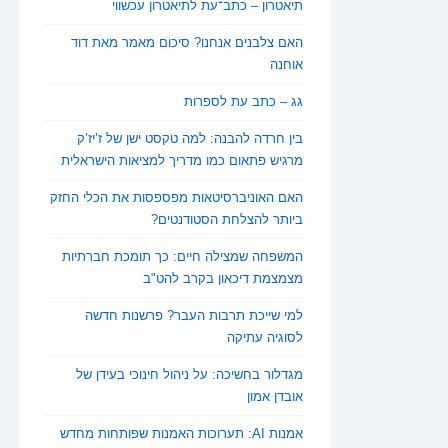
תיאטרון – כתב־עת לתיאטרון עכשווי
האם צלבנים אנחנו? סיכום מאמר מאת דוד
אוחנה
גג – כתב עת לספרות
בין חרדה להבנה: למה טקסט ישן של ז’יז’ק
מרגיש פתאום כמו מדריך למציאות הישראלית
האם האוניברסיטאות מפספסות את הכלי החזק
ביותר להצלחת הסטודנטים?
המשפחה שמצילה חיים: כך תומכת חברתיות
מצמצמת דיכאון בקרב להט"ב
למי שייכת תרבות העבר? פרשנות חדשה
לסוגיה עתיקה
מגדלור בחשיכה: על ניהול חינוכי בעידן של
אובדן אמון
אמנות AI: תערוכות האמנות שפותחות מחדש