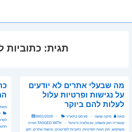
תגית:
כתוביות ל
מה שבעלי אתרים לא יודעים
כת
על נגישות ופרטיות עלול
הח
לעלות להם ביוקר
מאת
ק
מאת
מיקה שושני
פורסם בתאריך
08/01/2026
לסרט
קטגוריה
חוק ומשפט
,
טכנולוגיה ודיגיטל
TAGGED WITH
חוויית
תרגום
משתמש
,
חוק הגנת הפרטיות
,
כתוביות לסרטונים
,
נגישות אתרים
,
תקן