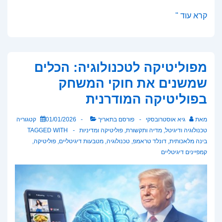
מהפכת
קרא עוד "
הדאטה
בשדה:
איך
מפוליטיקה לטכנולוגיה: הכלים
בינה
שמשנים את חוקי המשחק
מלאכותית
בפוליטיקה המודרנית
משנה
את
מאת
גיא אוסטרובסקי
פורסם בתאריך
01/01/2026
קטגוריה
עולם
טכנולוגיה ודיגיטל
,
מדיה ותקשורת
,
פוליטיקה ומדיניות
TAGGED WITH
החקלאות
בינה מלאכותית
,
דונלד טראמפ
,
טכנולוגיה
,
מטבעות דיגיטליים
,
פוליטיקה
,
קמפיינים דיגיטליים