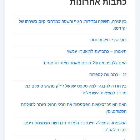
כתבות אחרונות
תעסוקה
משתנה
בין יצירה, תשוקה ובדידות: הגוף והשפה כמרחבי קיום בשירתו של
יקי דסא
בוקי שיף: תיק עבודות
תיאטרון – כתב־עת לתיאטרון עכשווי
האם צלבנים אנחנו? סיכום מאמר מאת דוד אוחנה
גג – כתב עת לספרות
בין חרדה להבנה: למה טקסט ישן של ז’יז’ק מרגיש פתאום כמו
מדריך למציאות הישראלית
האם האוניברסיטאות מפספסות את הכלי החזק ביותר להצלחת
הסטודנטים?
המשפחה שמצילה חיים: כך תומכת חברתיות מצמצמת דיכאון
בקרב להט"ב