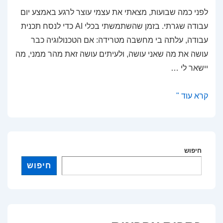
לפני כמה שבועות, מצאתי את עצמי עוצר לרגע באמצע יום
עבודה שגרתי. בזמן שהשתמשתי בכלי AI כדי לנסח תכנית
עבודה, עלתה בי מחשבה מטרידה: אם הטכנולוגיה כבר
עושה את מה שאני עושה, ולעיתים עושה זאת מהר ממני, מה
יישאר לי …
בינה
קרא עוד "
מלאכותית
במקום
עובדים?
כך
חיפוש
נשמור
חיפוש
על
הרלוונטיות
שלנו
בעולם