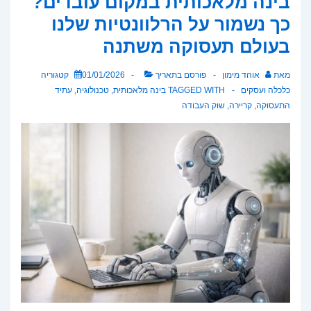
בינה מלאכותית במקום עובדים?
את
כך נשמור על הרלוונטיות שלנו
חוקי
בעולם תעסוקה משתנה
המשחק
בפוליטיקה
מאת
אוהד מימון
פורסם בתאריך
01/01/2026
קטגוריה
המודרנית
כלכלה ועסקים
TAGGED WITH
בינה מלאכותית
,
טכנולוגיה
,
עתיד
התעסוקה
,
קריירה
,
שוק העבודה