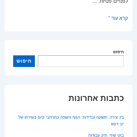
לפנויים־פנויות. …
אהבה
קרא עוד "
באוויר
הפתוח:
טיולי
חיפוש
פנויים־פנויות
לאקדמאים
חיפוש
כדרך
חדשה
להכיר
כתבות אחרונות
בין יצירה, תשוקה ובדידות: הגוף והשפה כמרחבי קיום בשירתו של
יקי דסא
בוקי שיף: תיק עבודות