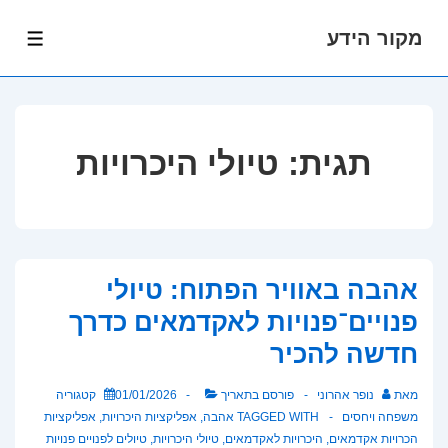
מקור הידע
לג
תפרי
תוכן
אשי
תגית:
טיולי היכרויות
אהבה באוויר הפתוח: טיולי
פנויים־פנויות לאקדמאים כדרך
חדשה להכיר
מאת
נופר אהרוני
פורסם בתאריך
01/01/2026
קטגוריה
משפחה ויחסים
TAGGED WITH
אהבה
,
אפליקציות היכרויות
,
אפליקציות
הכרויות אקדמאים
,
היכרויות לאקדמאים
,
טיולי היכרויות
,
טיולים לפנויים פנויות