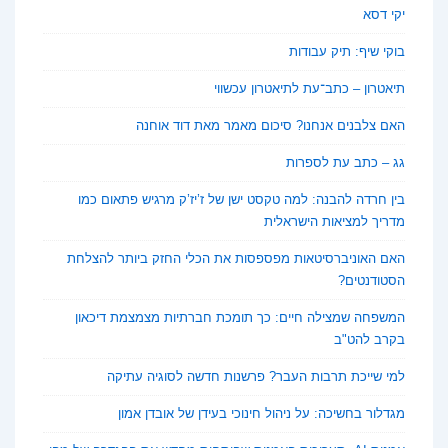
יקי דסא
בוקי שיף: תיק עבודות
תיאטרון – כתב־עת לתיאטרון עכשווי
האם צלבנים אנחנו? סיכום מאמר מאת דוד אוחנה
גג – כתב עת לספרות
בין חרדה להבנה: למה טקסט ישן של ז’יז’ק מרגיש פתאום כמו
מדריך למציאות הישראלית
האם האוניברסיטאות מפספסות את הכלי החזק ביותר להצלחת
הסטודנטים?
המשפחה שמצילה חיים: כך תומכת חברתיות מצמצמת דיכאון
בקרב להט"ב
למי שייכת תרבות העבר? פרשנות חדשה לסוגיה עתיקה
מגדלור בחשיכה: על ניהול חינוכי בעידן של אובדן אמון