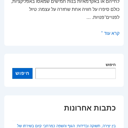
לחייהם או באקדמאיות בנות חמישים שמאסו באפליקציות,
כולם סיפרו על חוויה אחת שחזרה על עצמה: טיול
לפנויים־פנויות. …
אהבה
קרא עוד "
באוויר
הפתוח:
טיולי
חיפוש
פנויים־פנויות
לאקדמאים
חיפוש
כדרך
חדשה
להכיר
כתבות אחרונות
בין יצירה, תשוקה ובדידות: הגוף והשפה כמרחבי קיום בשירתו של