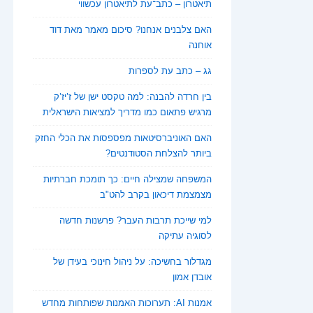
תיאטרון – כתב־עת לתיאטרון עכשווי
האם צלבנים אנחנו? סיכום מאמר מאת דוד
אוחנה
גג – כתב עת לספרות
בין חרדה להבנה: למה טקסט ישן של ז’יז’ק
מרגיש פתאום כמו מדריך למציאות הישראלית
האם האוניברסיטאות מפספסות את הכלי החזק
ביותר להצלחת הסטודנטים?
המשפחה שמצילה חיים: כך תומכת חברתיות
מצמצמת דיכאון בקרב להט"ב
למי שייכת תרבות העבר? פרשנות חדשה
לסוגיה עתיקה
מגדלור בחשיכה: על ניהול חינוכי בעידן של
אובדן אמון
אמנות AI: תערוכות האמנות שפותחות מחדש