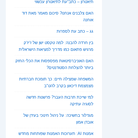
תיאטרון – כתב־עת לתיאטרון עכשווי
האם צלבנים אנחנו? סיכום מאמר מאת דוד
אוחנה
גג – כתב עת לספרות
בין חרדה להבנה: למה טקסט ישן של ז’יז’ק
מרגיש פתאום כמו מדריך למציאות הישראלית
האם האוניברסיטאות מפספסות את הכלי החזק
ביותר להצלחת הסטודנטים?
המשפחה שמצילה חיים: כך תומכת חברתיות
מצמצמת דיכאון בקרב להט"ב
למי שייכת תרבות העבר? פרשנות חדשה
לסוגיה עתיקה
מגדלור בחשיכה: על ניהול חינוכי בעידן של
אובדן אמון
אמנות AI: תערוכות האמנות שפותחות מחדש