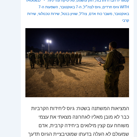
קטגוריה
חברה ותרבות
,
חוק ומשפט
,
פוליטיקה ומדיניות
TAGGED
WITH
גיוס חרדים
,
גיוס לצה״ל
,
ה-7 באוקטובר
,
השפעות ה-7
באוקטובר
,
משבר כוח אדם
,
צה"ל
,
שוויון בנטל
,
שירות טכנולוגי
,
שירות
קרבי
המציאות המשתנה בשטח: גיוס ליחידות הקרביות
כבר לא מובן מאליו לאחרונה מצאתי את עצמי
משוחח עם קצין מילואים ביחידה קרבית, אדם
שמעולם לא העלה בדעתו שמוטיבציית הגיוס תדעך