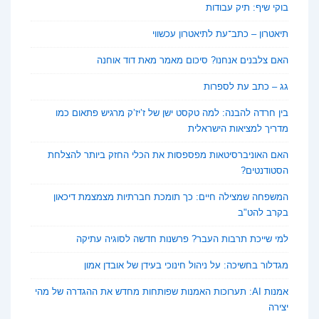
בוקי שיף: תיק עבודות
תיאטרון – כתב־עת לתיאטרון עכשווי
האם צלבנים אנחנו? סיכום מאמר מאת דוד אוחנה
גג – כתב עת לספרות
בין חרדה להבנה: למה טקסט ישן של ז’יז’ק מרגיש פתאום כמו
מדריך למציאות הישראלית
האם האוניברסיטאות מפספסות את הכלי החזק ביותר להצלחת
הסטודנטים?
המשפחה שמצילה חיים: כך תומכת חברתיות מצמצמת דיכאון
בקרב להט"ב
למי שייכת תרבות העבר? פרשנות חדשה לסוגיה עתיקה
מגדלור בחשיכה: על ניהול חינוכי בעידן של אובדן אמון
אמנות AI: תערוכות האמנות שפותחות מחדש את ההגדרה של מהי
יצירה