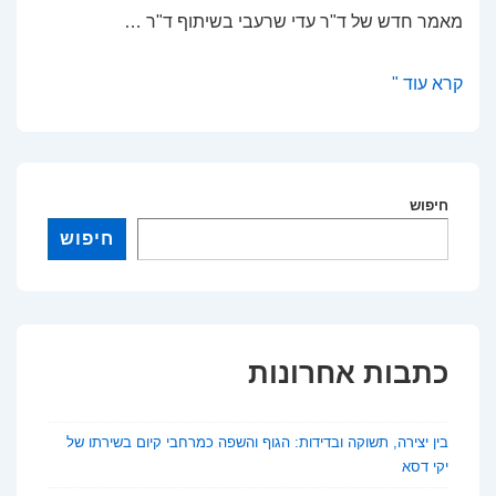
מאמר חדש של ד"ר עדי שרעבי בשיתוף ד"ר …
האם
קרא עוד "
האוניברסיטאות
מפספסות
את
הכלי
חיפוש
החזק
חיפוש
ביותר
להצלחת
הסטודנטים?
כתבות אחרונות
בין יצירה, תשוקה ובדידות: הגוף והשפה כמרחבי קיום בשירתו של
יקי דסא