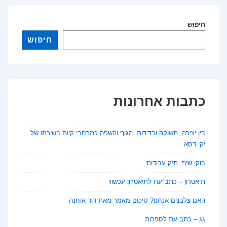
מרכזיות
שאיבדו
חיפוש
את
חיפוש
יוקרתן
לאורך
ההיסטוריה
כתבות אחרונות
בין יצירה, תשוקה ובדידות: הגוף והשפה כמרחבי קיום בשירתו של
יקי דסא
בוקי שיף: תיק עבודות
תיאטרון – כתב־עת לתיאטרון עכשווי
האם צלבנים אנחנו? סיכום מאמר מאת דוד אוחנה
גג – כתב עת לספרות