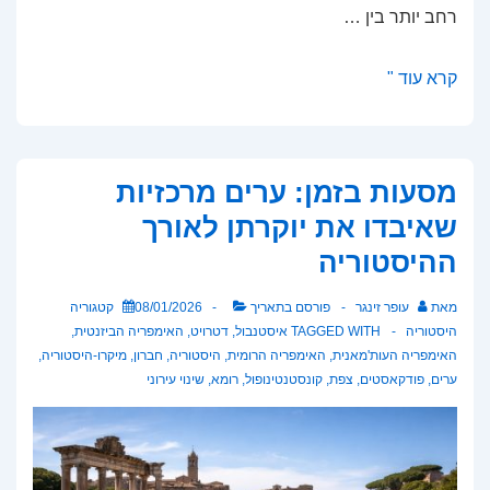
רחב יותר בין …
האם
קרא עוד "
צלבנים
אנחנו?
סיכום
מסעות בזמן: ערים מרכזיות
מאמר
שאיבדו את יוקרתן לאורך
מאת
ההיסטוריה
דוד
אוחנה
מאת
עופר זינגר
פורסם בתאריך
08/01/2026
קטגוריה
היסטוריה
TAGGED WITH
איסטנבול
,
דטרויט
,
האימפריה הביזנטית
,
האימפריה העות'מאנית
,
האימפריה הרומית
,
היסטוריה
,
חברון
,
מיקרו-היסטוריה
,
ערים
,
פודקאסטים
,
צפת
,
קונסטנטינופול
,
רומא
,
שינוי עירוני