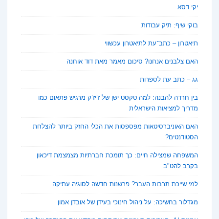
יקי דסא
בוקי שיף: תיק עבודות
תיאטרון – כתב־עת לתיאטרון עכשווי
האם צלבנים אנחנו? סיכום מאמר מאת דוד אוחנה
גג – כתב עת לספרות
בין חרדה להבנה: למה טקסט ישן של ז’יז’ק מרגיש פתאום כמו
מדריך למציאות הישראלית
האם האוניברסיטאות מפספסות את הכלי החזק ביותר להצלחת
הסטודנטים?
המשפחה שמצילה חיים: כך תומכת חברתיות מצמצמת דיכאון
בקרב להט"ב
למי שייכת תרבות העבר? פרשנות חדשה לסוגיה עתיקה
מגדלור בחשיכה: על ניהול חינוכי בעידן של אובדן אמון