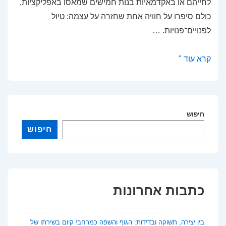
לחייהם או באקדמאיות בנות חמישים שמאסו באפליקציות,
כולם סיפרו על חוויה אחת שחזרה על עצמה: טיול
לפנויים־פנויות. …
אהבה
קרא עוד "
באוויר
הפתוח:
טיולי
חיפוש
פנויים־פנויות
לאקדמאים
חיפוש
כדרך
חדשה
להכיר
כתבות אחרונות
בין יצירה, תשוקה ובדידות: הגוף והשפה כמרחבי קיום בשירתו של