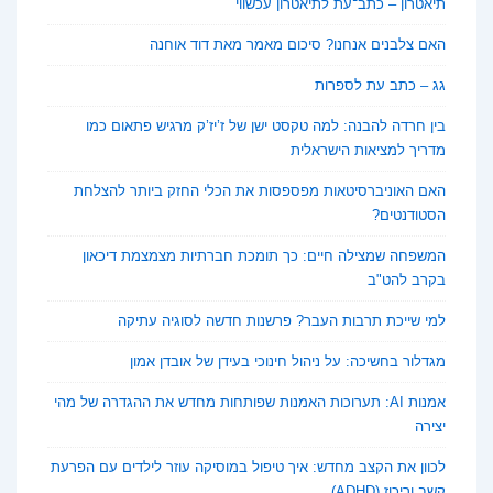
תיאטרון – כתב־עת לתיאטרון עכשווי
האם צלבנים אנחנו? סיכום מאמר מאת דוד אוחנה
גג – כתב עת לספרות
בין חרדה להבנה: למה טקסט ישן של ז’יז’ק מרגיש פתאום כמו
מדריך למציאות הישראלית
האם האוניברסיטאות מפספסות את הכלי החזק ביותר להצלחת
הסטודנטים?
המשפחה שמצילה חיים: כך תומכת חברתיות מצמצמת דיכאון
בקרב להט"ב
למי שייכת תרבות העבר? פרשנות חדשה לסוגיה עתיקה
מגדלור בחשיכה: על ניהול חינוכי בעידן של אובדן אמון
אמנות AI: תערוכות האמנות שפותחות מחדש את ההגדרה של מהי
יצירה
לכוון את הקצב מחדש: איך טיפול במוסיקה עוזר לילדים עם הפרעת
קשב וריכוז (ADHD)