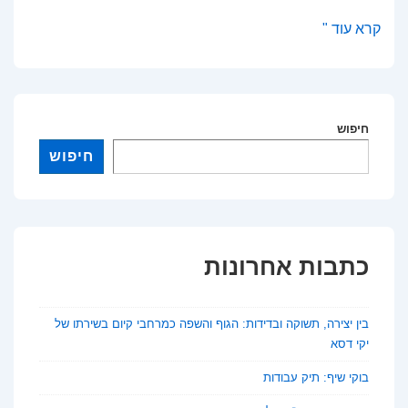
איך
קרא עוד "
מתמללים
הודעות
קוליות
חיפוש
בוואטסאפ?
מדריך
חיפוש
מלא
למשתמשים
כתבות אחרונות
בין יצירה, תשוקה ובדידות: הגוף והשפה כמרחבי קיום בשירתו של
יקי דסא
בוקי שיף: תיק עבודות