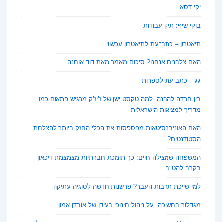
יקי דסא
בוקי שיף: תיק עבודות
תיאטרון – כתב־עת לתיאטרון עכשווי
האם צלבנים אנחנו? סיכום מאמר מאת דוד אוחנה
גג – כתב עת לספרות
בין חרדה להבנה: למה טקסט ישן של ז’יז’ק מרגיש פתאום כמו
מדריך למציאות הישראלית
האם האוניברסיטאות מפספסות את הכלי החזק ביותר להצלחת
הסטודנטים?
המשפחה שמצילה חיים: כך תומכת חברתיות מצמצמת דיכאון
בקרב להט"ב
למי שייכת תרבות העבר? פרשנות חדשה לסוגיה עתיקה
מגדלור בחשיכה: על ניהול חינוכי בעידן של אובדן אמון