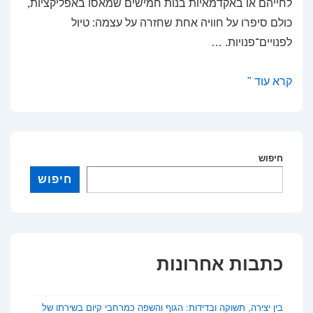
לחייהם או באקדמאיות בנות חמישים שמאסו באפליקציות,
כולם סיפרו על חוויה אחת שחזרה על עצמה: טיול
לפנויים־פנויות. …
אהבה
קרא עוד "
באוויר
הפתוח:
טיולי
חיפוש
פנויים־פנויות
לאקדמאים
חיפוש
כדרך
חדשה
להכיר
כתבות אחרונות
בין יצירה, תשוקה ובדידות: הגוף והשפה כמרחבי קיום בשירתו של