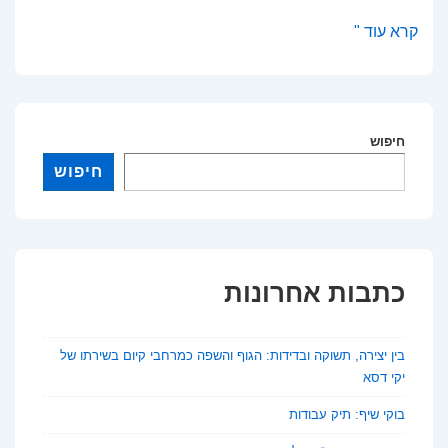
אמנות
קרא עוד "
AI:
תערוכות
האמנות
חיפוש
שפותחות
מחדש
חיפוש
את
ההגדרה
של
מהי
כתבות אחרונות
יצירה
בין יצירה, תשוקה ובדידות: הגוף והשפה כמרחבי קיום בשירתו של
יקי דסא
בוקי שיף: תיק עבודות