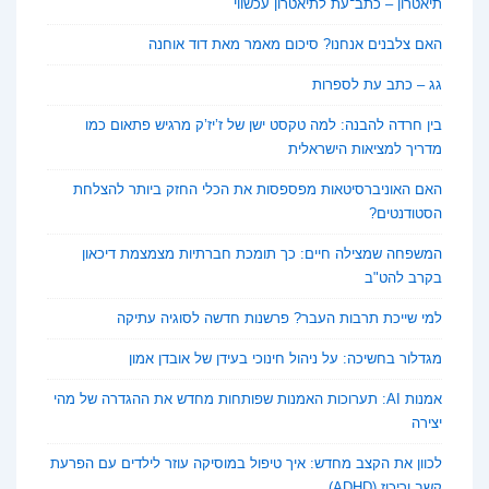
תיאטרון – כתב־עת לתיאטרון עכשווי
האם צלבנים אנחנו? סיכום מאמר מאת דוד אוחנה
גג – כתב עת לספרות
בין חרדה להבנה: למה טקסט ישן של ז’יז’ק מרגיש פתאום כמו
מדריך למציאות הישראלית
האם האוניברסיטאות מפספסות את הכלי החזק ביותר להצלחת
הסטודנטים?
המשפחה שמצילה חיים: כך תומכת חברתיות מצמצמת דיכאון
בקרב להט"ב
למי שייכת תרבות העבר? פרשנות חדשה לסוגיה עתיקה
מגדלור בחשיכה: על ניהול חינוכי בעידן של אובדן אמון
אמנות AI: תערוכות האמנות שפותחות מחדש את ההגדרה של מהי
יצירה
לכוון את הקצב מחדש: איך טיפול במוסיקה עוזר לילדים עם הפרעת
קשב וריכוז (ADHD)