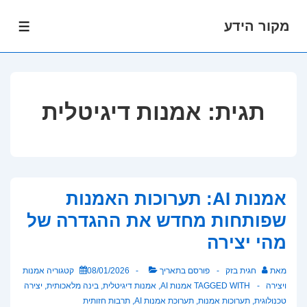
מקור הידע
לג
תפרי
תוכן
אשי
תגית:
אמנות דיגיטלית
אמנות AI: תערוכות האמנות
שפותחות מחדש את ההגדרה של
מהי יצירה
מאת
חגית בזק
פורסם בתאריך
08/01/2026
קטגוריה
אמנות
ויצירה
TAGGED WITH
אמנות AI
,
אמנות דיגיטלית
,
בינה מלאכותית
,
יצירה
טכנולוגית
,
תערוכות אמנות
,
תערוכת אמנות AI
,
תרבות חזותית