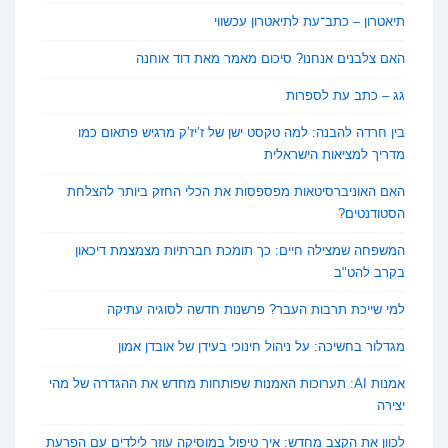
תיאטרון – כתב־עת לתיאטרון עכשווי
האם צלבנים אנחנו? סיכום מאמר מאת דוד אוחנה
גג – כתב עת לספרות
בין חרדה להבנה: למה טקסט ישן של ז’יז’ק מרגיש פתאום כמו
מדריך למציאות הישראלית
האם האוניברסיטאות מפספסות את הכלי החזק ביותר להצלחת
הסטודנטים?
המשפחה שמצילה חיים: כך תומכת חברתיות מצמצמת דיכאון
בקרב להט"ב
למי שייכת תרבות העבר? פרשנות חדשה לסוגיה עתיקה
מגדלור בחשיכה: על ניהול חינוכי בעידן של אובדן אמון
אמנות AI: תערוכות האמנות שפותחות מחדש את ההגדרה של מהי
יצירה
לכוון את הקצב מחדש: איך טיפול במוסיקה עוזר לילדים עם הפרעת