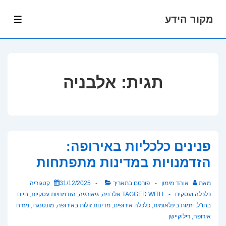
מקור הידע
לג
תפרי
תוכן
אשי
תגית:
אלבניה
פנינים כלכליות באירופה:
הזדמנויות במדינות מתפתחות
מאת
אוהד מימון
פורסם בתאריך
31/12/2025
קטגוריה
כלכלה ועסקים
TAGGED WITH
אלבניה
,
גיאורגיה
,
הזדמנויות עסקיות
,
חיים
בחו"ל
,
יזמות בינלאומית
,
כלכלה אירופית
,
מדינות זולות באירופה
,
מונטנגרו
,
מזרח
אירופה
,
רילוקיישן