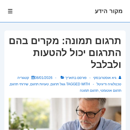
מקור הידע
לג
תפרי
תוכן
אשי
תרגום תמונה: מקרים בהם
התרגום יכול להטעות
ולבלבל
גיא אוסטרובסקי
פורסם בתאריך
08/01/2026
קטגוריה
טכנולוגיה ודיגיטל
TAGGED WITH
גוגל תרגום
,
טעויות תרגום
,
שירותי תרגום
,
תרגום אוטומטי
,
תרגום תמונה