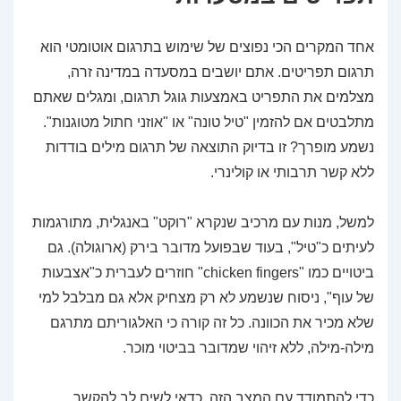
אחד המקרים הכי נפוצים של שימוש בתרגום אוטומטי הוא
תרגום תפריטים. אתם יושבים במסעדה במדינה זרה,
מצלמים את התפריט באמצעות גוגל תרגום, ומגלים שאתם
מתלבטים אם להזמין "טיל טונה" או "אוזני חתול מטוגנות".
נשמע מופרך? זו בדיוק התוצאה של תרגום מילים בודדות
ללא קשר תרבותי או קולינרי.
למשל, מנות עם מרכיב שנקרא "רוקט" באנגלית, מתורגמות
לעיתים כ"טיל", בעוד שבפועל מדובר בירק (ארוגולה). גם
ביטויים כמו "chicken fingers" חוזרים לעברית כ"אצבעות
של עוף", ניסוח שנשמע לא רק מצחיק אלא גם מבלבל למי
שלא מכיר את הכוונה. כל זה קורה כי האלגוריתם מתרגם
מילה-מילה, ללא זיהוי שמדובר בביטוי מוכר.
כדי להתמודד עם המצב הזה, כדאי לשים לב להקשר,