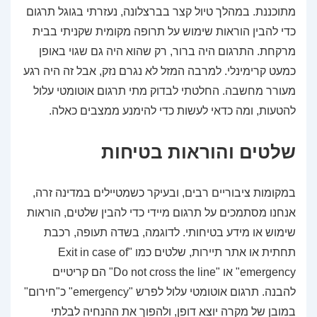
מתוכננת. במהלך טיול קצר בברצלונה, נעזרתי בגוגל תרגום
כדי להבין הוראות שימוש על תרופה מקומית שקניתי בבית
מרקחת. התרגום היה ברור, רק שהוא היה גם שגוי באופן
כמעט קרימינלי. למרבה המזל לא נגרם נזק, אבל זה היה רגע
מעורר מחשבה. החלטתי לבדוק מתי תרגום אוטומטי עלול
להטעות, ומה כדאי לעשות כדי להימנע ממצבים כאלה.
שלטים והוראות בטיחות
במקומות ציבוריים רבים, ובעיקר כשמטיילים במדינה זרה,
אנחנו מסתמכים על תרגום מיידי כדי להבין שלטים, הוראות
שימוש או מידע בטיחותי. לדוגמה, בשדה תעופה, רכבת
תחתית או אתר תיירות, שלטים כמו "Exit in case of
emergency" או "Do not cross the line" הם קריטיים
להבנה. תרגום אוטומטי עלול לפרש "emergency" כ"חירום"
במובן של מקרה יוצא דופן, ולהפוך את ההנחיה לבלתי