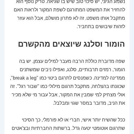
נשמע הגיוני, יש סיכוי טוב שיש בו שגיאה. טריק נוסף הוא
להחזיר את המשפט המתורגם לשפת המקור ולראות האם
מתקבל אותו משפט. זה לא פתרון מושלם, אבל הוא עוזר
לזהות שיבושים בתחביר.
הומור וסלנג שיוצאים מהקשרם
שפה מדוברת כוללת הרבה מעבר למילים עצמן. יש בה
הומור, רמזים תרבותיים, סלנג, ואפילו ניבים שמשתנים
ממדינה למדינה. כשמנסים לתרגם ביטוי כמו "break a leg",
שכוונתו בהצלחה, מתקבל תרגום מילולי כמו "שבור רגל". זה
אולי מצחיק למי שמבין את המקור, אבל עבור מי שלא מכיר
את הניב, מדובר במסר שגוי ומבלבל.
ככל שהשיח יותר אישי, חברי או לא פורמלי, כך הסיכוי
שתרגום אוטומטי יטעה גדל. ברשתות החברתיות ובצ'אטים