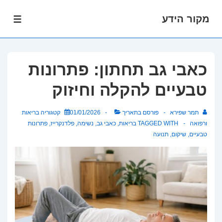
מקור הידע
לג
תפרי
תוכן
אשי
כאבי גב תחתון: פתרונות
טבעיים להקלה וחיזוק
תמר שפירא
פורסם בתאריך
01/01/2026
קטגוריה
בריאות
ורפואה
TAGGED WITH
בריאות
,
כאבי גב
,
נשימה
,
פלדנקרייז
,
פתרונות
טבעיים
,
שיקום
,
תנועה