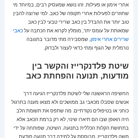
אחרי אימון או פעילות. זהו נושא שמעסיק רבים, במיוחד מי
שחוזרים לפעילות אחרי תקופה של כאב. למי שרוצה להבין
טוב יותר את ההבדל בין כאב שרירי טבעי לבין כאב
שמאותת על עומס יתר, מומלץ לקרוא את הכתבה על
כאבי
שרירים אחרי אימון
, שמסבירה מתי מדובר בתגובה
נורמלית של הגוף ומתי כדאי לעצור ולבדוק.
שיטת פלדנקרייז והקשר בין
מודעות, תנועה והפחתת כאב
החשיפה הראשונה שלי לשיטת פלדנקרייז הגיעה דרך
אנשים שסבלו מכאבי גב ממושכים ולא מצאו מענה בתרגול
כוחני או בטיפולים נקודתיים. מה שתפס את תשומת הלב
היה האופן שבו הם תיארו שינוי, לא רק ברמת הכאב אלא
בתחושת הקלות הכללית בתנועה. השיטה, שפותחה על ידי
משה פלדנקרייז, מבוססת על למידה דרך תנועה מודעת