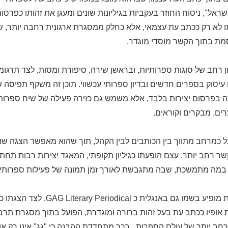
ראל", ניסוח החוזר בעקביות בגיליונות שונים ומעגן את זהותו כפרסו
ו לא רק ככתב עת עצמאי, אלא כחלק ממסגרת ארגונית רחבה יותר, ש
ת בתוך הקשר מוסדי מוגדר.
ן רחב של סוגות ספרותיות, ובראשן שירה, סיפורת ומסות, לצד תרגומ
 עיסוק בספרים חדשים ובדיון ספרותי עכשווי. תוכן זה משקף תפיסה
ה בפרסום יצירות בלבד, אלא משמש גם כזירה פעילה של שיח ספרות
רים, מבקרים וקוראים.
על כמרחב מתווך בין הכותבים לבין הקהל, תוך שהוא מאפשר הצגה שו
שר רחב יותר. עצם הופעתו כגיליון תקופתי, המאגד יצירות רבות תח
ל במה מתמשכת, שבה מתגבשת לאורך זמן תמונה של פעילות ספרותי
העובדה שכתב העת מופיע בשמו גם באנגלית כ l
 אופיו ככתב עת בעל זהות ברורה ומוגדרת, הפועל בתוך מסגרת תרב
חב יותר של עולם הספרות . בכך מתחדדת ההבנה כי "גג" אינו רק א