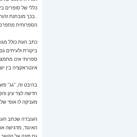
כללי של סופרים ביש
. בכך מובחנת זהות
הספרותית מתפרסמ
כתב העת כולל מגוו
ביקורת ולעיתים גם
ספרותי אינו מתמצ
אינטראקציה בין יוצ
בהיבט זה, "גג" פו
חדשה לצד עיון והק
מעניקה לו אופי ש
האיגוד, מדגישה את
גם פונה אל הקשר ר