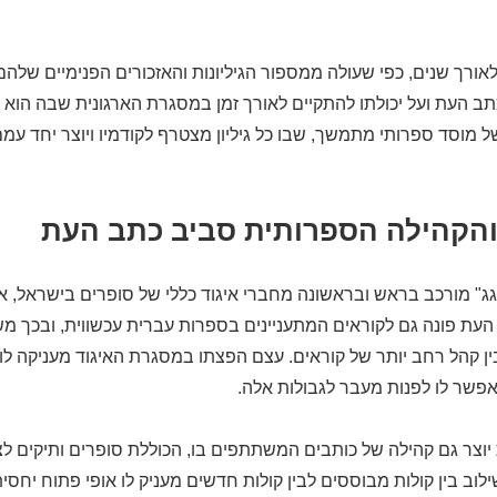
ורך שנים, כפי שעולה ממספור הגיליונות והאזכורים הפנימיים שלהם
תב העת ועל יכולתו להתקיים לאורך זמן במסגרת הארגונית שבה הוא פ
וסד ספרותי מתמשך, שבו כל גיליון מצטרף לקודמיו ויוצר יחד עמם
והקהילה הספרותית סביב כתב העת
ג" מורכב בראש ובראשונה מחברי איגוד כללי של סופרים בישראל, אך
עת פונה גם לקוראים המתעניינים בספרות עברית עכשווית, ובכך מ
ן קהל רחב יותר של קוראים. עצם הפצתו במסגרת האיגוד מעניקה לו 
אפשר לו לפנות מעבר לגבולות אלה.
וצר גם קהילה של כותבים המשתתפים בו, הכוללת סופרים ותיקים לצ
וב בין קולות מבוססים לבין קולות חדשים מעניק לו אופי פתוח יחסי