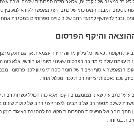
על לא רק כמאגר של טקסטים, אלא כיחידה ספרותית שלמה, שבה עצם ה
ות נוספת. המבנה המערכתי של כתב העת מאפשר לקורא לנוע בין סוגו
ונים, ובכך להיחשף למנעד רחב של ביטויים ספרותיים במסגרת אחת.
ההוצאה והיקף הפרסום
 עת תקופתי, כאשר כל גיליון מהווה יחידה עצמאית אך גם חלק מר
נות עצמם עולה כי מדובר בפרסום שאינו יומיומי או חודשי, אלא כזה ה
אופן המאפשר איסוף ועיבוד של חומר ספרותי מגוון לפני פרסומו. מבנה
יחסית, שבו נאספות יצירות רבות לכדי מכלול אחד.
ע על כתב עת שאינו מצומצם בהיקפו, אלא כזה הכולל עשרות רבות ש
מאפשרת לשלב מספר רב של כותבים וליצור ייצוג רחב של קולות שונים ב
עין חתך רוחב של הפעילות הספרותית הקשורה למסגרת האיגוד בזמן נת
בית במיוחד.