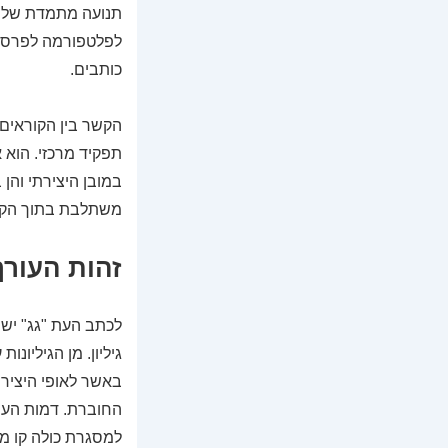
תנועה מתמדת של כ
לפלטפורמה לפרסום,
כותבים.
הקשר בין הקוראים
תפקיד מרכזי. הוא 
במובן היצירתי והן
משתלבת בתוך הקש
זהות העורך
לכתב העת "גג" יש 
גיליון. מן הגיליו
באשר לאופי היצירו
החוברת. דמות העור
למסגרת כולה קו מו