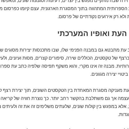
זירה שבה מתקיים מפגש בין יוצרים, רעיונות וסגנונות שונים, ומאפשר
הספרותית המתהווה בתוך המסגרת הארגונית. עצם קיומו כפרסום מ
 ולא רק אירועים נקודתיים של פרסום.
העת ואופיו המערכתי
ב עת מתבטא גם במבנה הפנימי שלו, שבו מתכנסות יצירות מסוגים שונ
י כרצף של טקסטים, הכוללים שירה, סיפורים קצרים, מסות ועיונים, ולע
פרותיות. מבנה זה אינו מקרי, והוא משקף תפיסה שלפיה כתב עת ספרו
טויי יצירה מגוונים.
ת מעניקה מסגרת המאחדת בין הטקסטים השונים, תוך יצירת רצף קר
 עצמה אך גם משתלבת בהקשר רחב יותר. כך נוצרת חוויה של קריא
אלא במפגש בין קולות שונים, שלעתים משלימים זה את זה ולעיתים מצ
גדות.