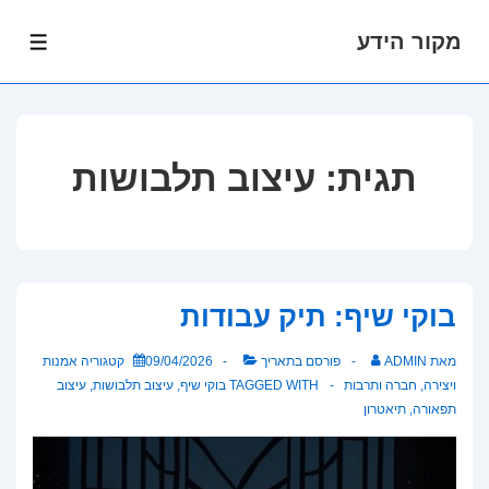
מקור הידע
לג
תפרי
תוכן
אשי
תגית:
עיצוב תלבושות
בוקי שיף: תיק עבודות
מאת
ADMIN
פורסם בתאריך
09/04/2026
קטגוריה
אמנות
ויצירה
,
חברה ותרבות
TAGGED WITH
בוקי שיף
,
עיצוב תלבושות
,
עיצוב
תפאורה
,
תיאטרון