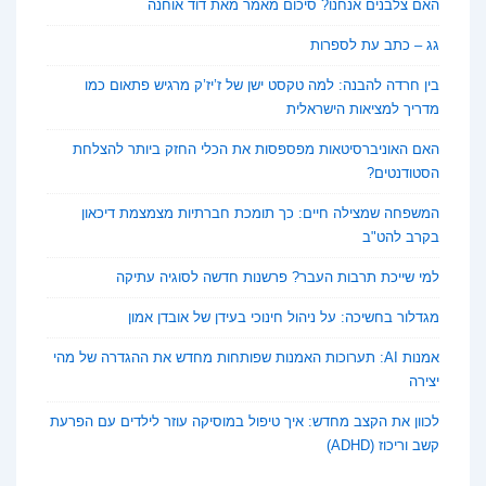
האם צלבנים אנחנו? סיכום מאמר מאת דוד אוחנה
גג – כתב עת לספרות
בין חרדה להבנה: למה טקסט ישן של ז’יז’ק מרגיש פתאום כמו
מדריך למציאות הישראלית
האם האוניברסיטאות מפספסות את הכלי החזק ביותר להצלחת
הסטודנטים?
המשפחה שמצילה חיים: כך תומכת חברתיות מצמצמת דיכאון
בקרב להט"ב
למי שייכת תרבות העבר? פרשנות חדשה לסוגיה עתיקה
מגדלור בחשיכה: על ניהול חינוכי בעידן של אובדן אמון
אמנות AI: תערוכות האמנות שפותחות מחדש את ההגדרה של מהי
יצירה
לכוון את הקצב מחדש: איך טיפול במוסיקה עוזר לילדים עם הפרעת
קשב וריכוז (ADHD)