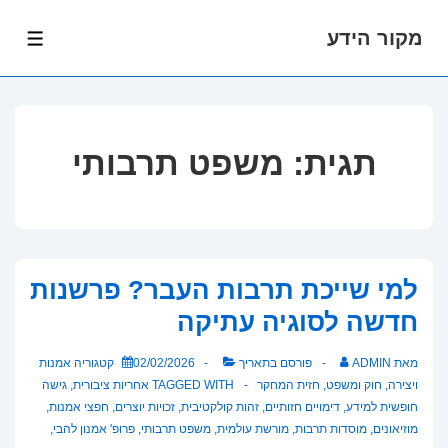
מקור הידע
לג
תפרי
תוכן
אשי
תגית:
משפט תרבותי
למי שייכת תרבות העבר? פרשנות
חדשה לסוגיה עתיקה
מאת
ADMIN
פורסם בתאריך
02/02/2026
קטגוריה
אמנות
ויצירה
,
חוק ומשפט
,
חזית המחקר
TAGGED WITH
אחריות ציבורית
,
גישה
חופשית למידע
,
דימויים חזותיים
,
זהות קולקטיבית
,
זכויות יוצרים
,
חפצי אמנות
,
מוזיאונים
,
מוסדות תרבות
,
מורשת עולמית
,
משפט תרבותי
,
פרופ' אמנון להבי
,