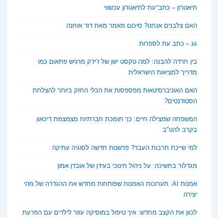
תיאטרון – כתב־עת לתיאטרון עכשווי
האם צלבנים אנחנו? סיכום מאמר מאת דוד אוחנה
גג – כתב עת לספרות
בין חרדה להבנה: למה טקסט ישן של ז’יז’ק מרגיש פתאום כמו
מדריך למציאות הישראלית
האם האוניברסיטאות מפספסות את הכלי החזק ביותר להצלחת
הסטודנטים?
המשפחה שמצילה חיים: כך תומכת חברתיות מצמצמת דיכאון
בקרב להט"ב
למי שייכת תרבות העבר? פרשנות חדשה לסוגיה עתיקה
מגדלור בחשיכה: על ניהול חינוכי בעידן של אובדן אמון
אמנות AI: תערוכות האמנות שפותחות מחדש את ההגדרה של מהי
יצירה
לכוון את הקצב מחדש: איך טיפול במוסיקה עוזר לילדים עם הפרעת