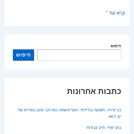
למי
קרא עוד "
שייכת
תרבות
העבר?
חיפוש
פרשנות
חדשה
חיפוש
לסוגיה
עתיקה
כתבות אחרונות
בין יצירה, תשוקה ובדידות: הגוף והשפה כמרחבי קיום בשירתו של
יקי דסא
בוקי שיף: תיק עבודות