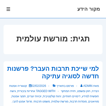
מקור הידע
לג
תפרי
תוכן
אשי
תגית:
מורשת עולמית
למי שייכת תרבות העבר? פרשנות
חדשה לסוגיה עתיקה
מאת
ADMIN
פורסם בתאריך
02/02/2026
קטגוריה
אמנות
ויצירה
,
חוק ומשפט
,
חזית המחקר
TAGGED WITH
אחריות ציבורית
,
גישה
חופשית למידע
,
דימויים חזותיים
,
זהות קולקטיבית
,
זכויות יוצרים
,
חפצי אמנות
,
מוזיאונים
,
מוסדות תרבות
,
מורשת עולמית
,
משפט תרבותי
,
פרופ' אמנון להבי
,