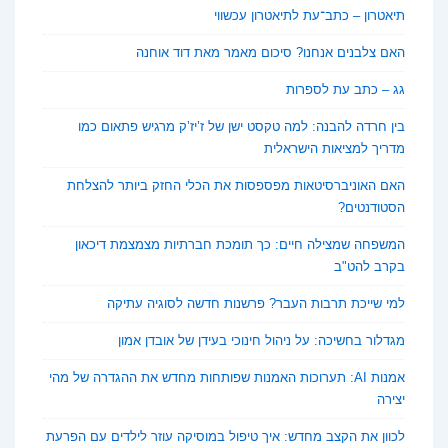
תיאטרון – כתב־עת לתיאטרון עכשווי
האם צלבנים אנחנו? סיכום מאמר מאת דוד אוחנה
גג – כתב עת לספרות
בין חרדה להבנה: למה טקסט ישן של ז’יז’ק מרגיש פתאום כמו
מדריך למציאות הישראלית
האם האוניברסיטאות מפספסות את הכלי החזק ביותר להצלחת
הסטודנטים?
המשפחה שמצילה חיים: כך תומכת חברתיות מצמצמת דיכאון
בקרב להט"ב
למי שייכת תרבות העבר? פרשנות חדשה לסוגיה עתיקה
מגדלור בחשיכה: על ניהול חינוכי בעידן של אובדן אמון
אמנות AI: תערוכות האמנות שפותחות מחדש את ההגדרה של מהי
יצירה
לכוון את הקצב מחדש: איך טיפול במוסיקה עוזר לילדים עם הפרעת