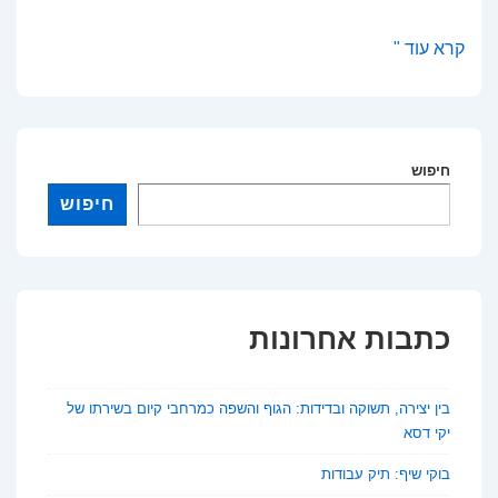
למי
קרא עוד "
שייכת
תרבות
העבר?
חיפוש
פרשנות
חדשה
חיפוש
לסוגיה
עתיקה
כתבות אחרונות
בין יצירה, תשוקה ובדידות: הגוף והשפה כמרחבי קיום בשירתו של
יקי דסא
בוקי שיף: תיק עבודות